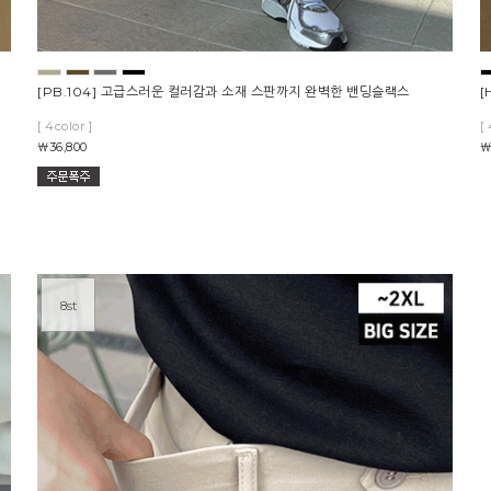
[PB.104] 고급스러운 컬러감과 소재 스판까지 완벽한 밴딩슬랙스
[
[ 4color ]
[ 
￦36,800
￦
8st