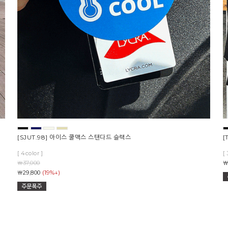
[SJUT.98] 아이스 쿨맥스 스탠다드 슬랙스
[
[ 4color ]
[ 
￦37,000
￦
(19%↓)
￦29,800