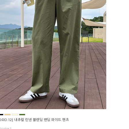
ORD.12] 내추럴 린넨 블렌딩 밴딩 와이드 팬츠
4color ]