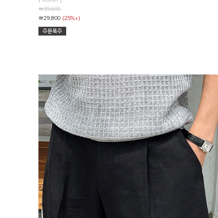
￦39,600
(25%↓)
￦29,800