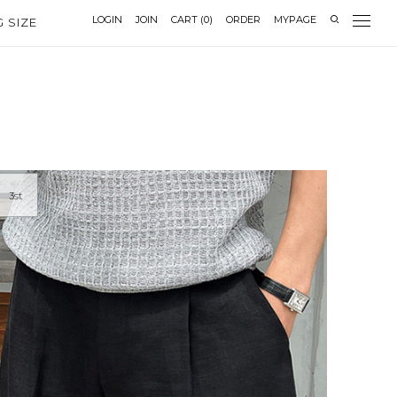
LOGIN
JOIN
CART
(
0
)
ORDER
MYPAGE
G SIZE
3st