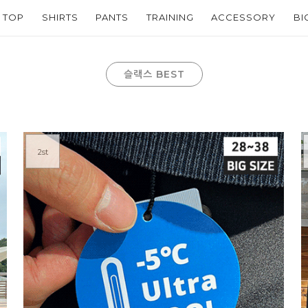
TOP
SHIRTS
PANTS
TRAINING
ACCESSORY
BI
슬랙스 BEST
2st