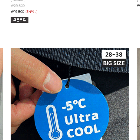
￦29,800
￦
(34%↓)
￦19,800