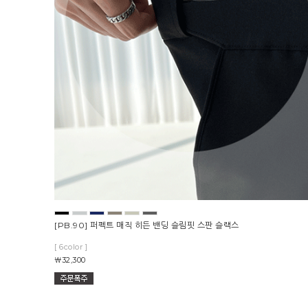
[PB.90] 퍼펙트 매직 히든 밴딩 슬림핏 스판 슬랙스
[ 6color ]
￦32,300