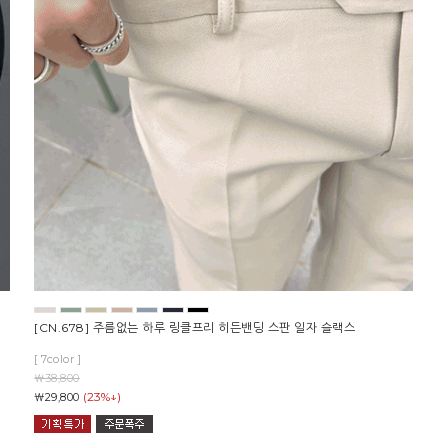
[CN.678] 주름없는 하루 링클프리 히든밴딩 스판 일자 슬랙스
[ 7color ]
￦38,800
(23%↓)
￦29,800