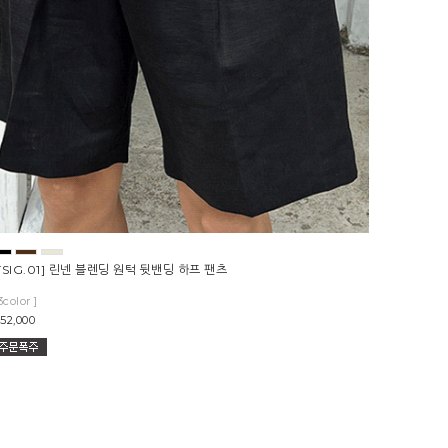
TSIG.01] 린넨 블렌딩 원턱 뒷밴딩 하프 팬츠
3color ]
52,000