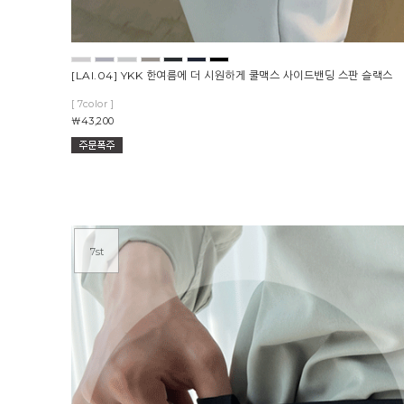
[LAI.04] YKK 한여름에 더 시원하게 쿨맥스 사이드밴딩 스판 슬랙스
[ 7color ]
￦43,200
7st