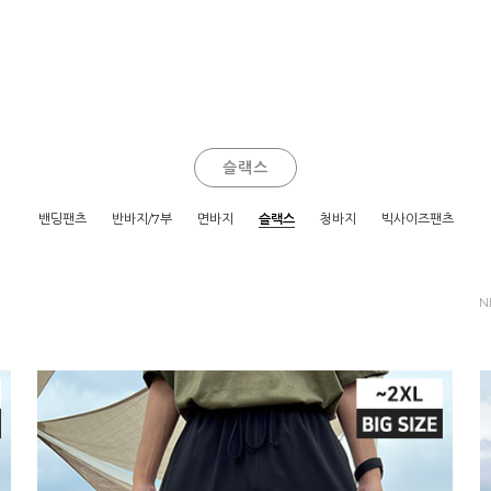
슬랙스
밴딩팬츠
반바지/7부
면바지
슬랙스
청바지
빅사이즈팬츠
N