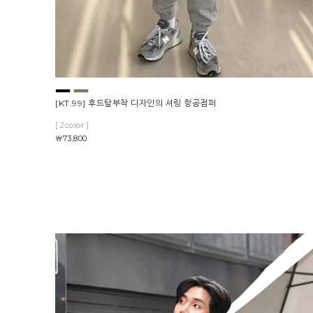
[KT.99] 후드탈부착 디자인의 셔링 항공점퍼
[ 2color ]
￦73,800