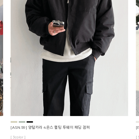
[ASN.59] 양털카라 4온스 퀼팅 투웨이 패딩 점퍼
[
[ 3color ]
[ 