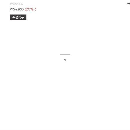
￦68,900
￦
(20%↓)
￦54,900
1