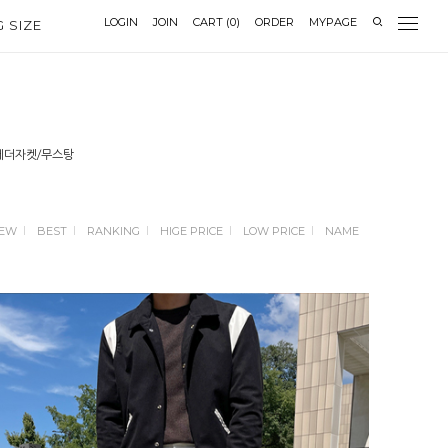
LOGIN
JOIN
CART
(
0
)
ORDER
MYPAGE
G SIZE
레더자켓/무스탕
EW
BEST
RANKING
HIGE PRICE
LOW PRICE
NAME