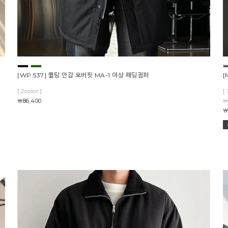
[WP.537] 퀼팅 안감 오버핏 MA-1 야상 패딩점퍼
[
[ 2color ]
[ 
￦86,400
￦
￦