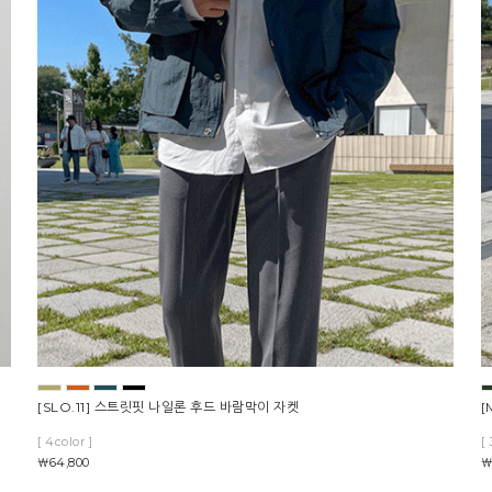
[SLO.11] 스트릿핏 나일론 후드 바람막이 자켓
[
[ 4color ]
[ 
￦64,800
￦