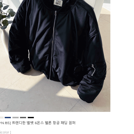
PN.85] 트렌디한 벨벳 6온스 웰론 항공 패딩 점퍼
5color ]