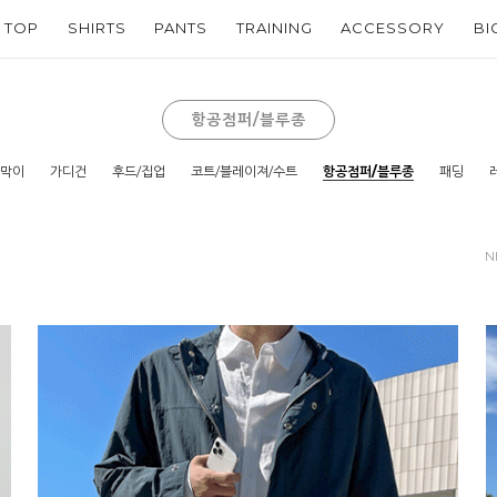
TOP
SHIRTS
PANTS
TRAINING
ACCESSORY
BI
항공점퍼/블루종
람막이
가디건
후드/집업
코트/블레이져/수트
항공점퍼/블루종
패딩
N