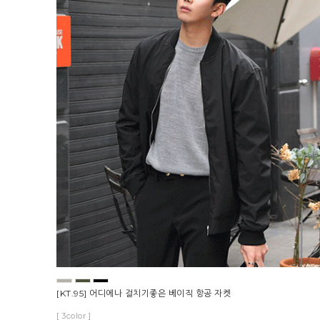
[KT.95] 어디에나 걸치기좋은 베이직 항공 자켓
[ 3color ]