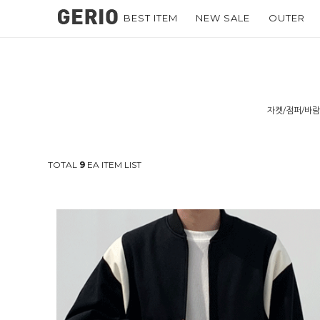
BEST ITEM
NEW SALE
OUTER
자켓/점퍼/바
TOTAL
9
EA ITEM LIST