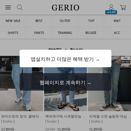
+24,500
NEW SALE
BEST
OUTER
TOP
KNIT
SHIRTS
PANTS
TRAINING
BIGSIZE
ACC
>
PANTS
청바지
앱설치하고 더많은 혜택 받기 →
1
2
3
웹페이지로 계속하기 →
사계절 스판 슬림핏 데님 팬츠
숏/기본 무게는 덜어내고 시원함만 남긴 쿨링 밴딩 데님
카펜터 버뮤다 데님 와이드 쇼츠
[ 3color ]
[ 3color ]
[ 3color ]
39,800
29,800원
38,000
23,800원
42,000
29,800원