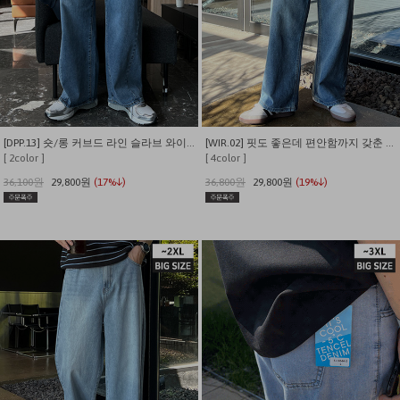
[DPP.13] 숏/롱 커브드 라인 슬라브 와이드 데님 팬츠
[WIR.02] 핏도 좋은데 편안함까지 갖춘 뒷밴딩 와이드 데님팬츠
[ 2color ]
[ 4color ]
36,100원
29,800원
(17%↓)
36,800원
29,800원
(19%↓)