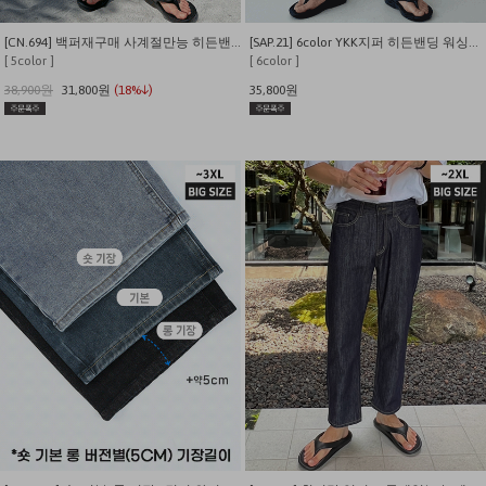
[CN.694] 백퍼재구매 사계절만능 히든밴딩 스트레이트 슈퍼스판 데님팬츠
[SAP.21] 6color YKK지퍼 히든밴딩 워싱스판 데님팬츠
[ 5color ]
[ 6color ]
38,900원
31,800원
(18%↓)
35,800원