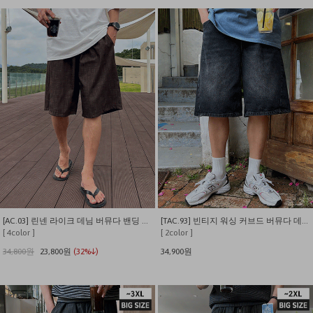
[AC.03] 린넨 라이크 데님 버뮤다 밴딩 팬츠
[TAC.93] 빈티지 워싱 커브드 버뮤다 데님 팬츠
[ 4color ]
[ 2color ]
34,800원
23,800원
(32%↓)
34,900원