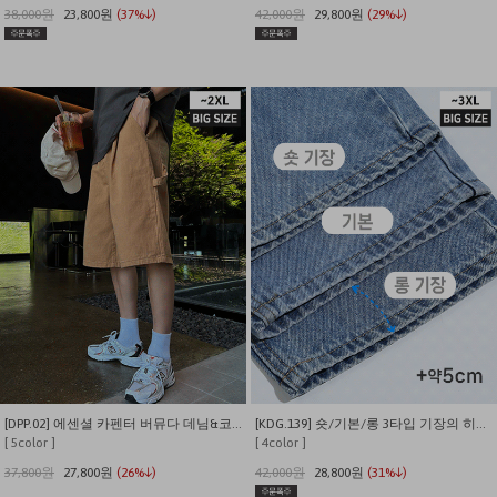
38,000원
23,800원
(37%↓)
42,000원
29,800원
(29%↓)
[DPP.02] 에센셜 카펜터 버뮤다 데님&코튼 하프팬츠
[KDG.139] 숏/기본/롱 3타입 기장의 히든밴딩 와이드 무파진
[ 5color ]
[ 4color ]
37,800원
27,800원
(26%↓)
42,000원
28,800원
(31%↓)