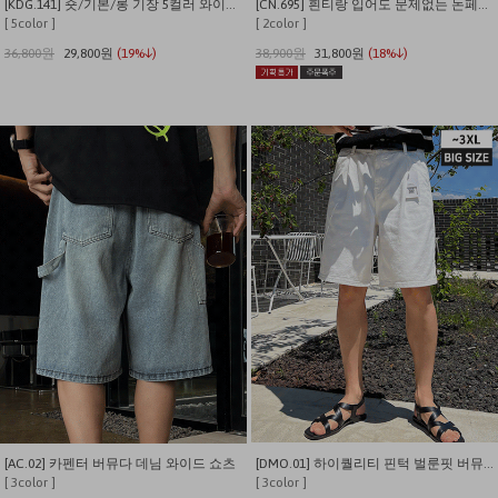
[KDG.141] 숏/기본/롱 기장 5컬러 와이드밴딩 스판 데님
[CN.695] 흰티랑 입어도 문제없는 논페이드 일자핏 생지 데님팬츠
[ 5color ]
[ 2color ]
36,800원
29,800원
(19%↓)
38,900원
31,800원
(18%↓)
[AC.02] 카펜터 버뮤다 데님 와이드 쇼츠
[DMO.01] 하이퀄리티 핀턱 벌룬핏 버뮤다 데님 반바지
[ 3color ]
[ 3color ]