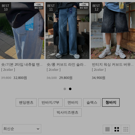
4
5
6
빈티지 워싱 커브드 버뮤다 데님 팬츠
6color YKK지퍼 히든밴딩 워싱스판 데님팬츠
시원한 린넨 데님 밴딩 와이드 팬츠
[ 6color ]
[ 4color ]
[ 2color ]
35,800원
34,000원
36,800
29,800원
밴딩팬츠
반바지/7부
면바지
슬랙스
청바지
빅사이즈팬츠