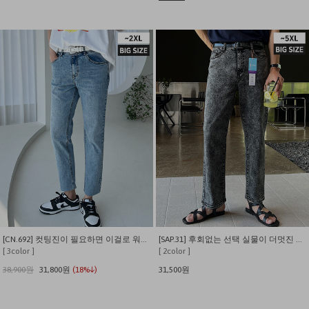
[CN.692] 컷팅진이 필요하면 이걸로 워싱 데님 스판팬츠
[SAP.31] 후회없는 선택 실물이 더멋진 스톤워싱 스트레이트 스판데님
[ 3color ]
[ 2color ]
38,900원
31,800원
(18%↓)
31,500원