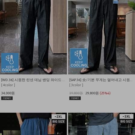
[WD.36] 시원한 린넨 데님 밴딩 와이드 팬츠
[SAP.36] 숏/기본 무게는 덜어내고 시원함만 남긴 쿨링 밴딩 데님
[ 4color ]
[ 3color ]
34,000원
39,800원
29,800원
(25%↓)