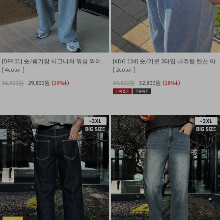
[DPP.01] 숏/롱기장 시그니처 워싱 와이드 데님 팬츠
[KDG.134] 숏/기본 2타입 내츄럴 텐션 아이스쿨링 썸머 데님팬츠
[ 4color ]
[ 2color ]
36,800원
29,800원
(19%↓)
39,800원
32,800원
(18%↓)