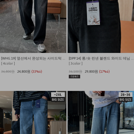
[WHG.19] 옆선에서 완성되는 사이드턱 와이드 데님 팬츠
[DPP.14] 롱/숏 린넨 블렌드 와이드 데님 팬츠
[ 4color ]
[ 3color ]
36,800원
24,800원
(33%↓)
36,100원
29,800원
(17%↓)