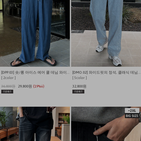
[DPP.03] 숏/롱 아이스 에어 쿨 데님 와이드 밴딩 팬츠
[DMO.02] 와이드핏의 정석, 클래식 데님팬츠
[ 2color ]
[ 5color ]
36,800원
29,800원
(19%↓)
32,800원