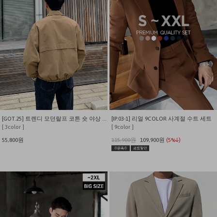
[GOT.25] 트렌디 모던랄프 코튼 숏 야상 자켓
[IP.03-1] 리얼 9COLOR 사계절 수트 세트
[ 3color ]
[ 9color ]
55,800원
115,900원
109,900원
(5%↓)