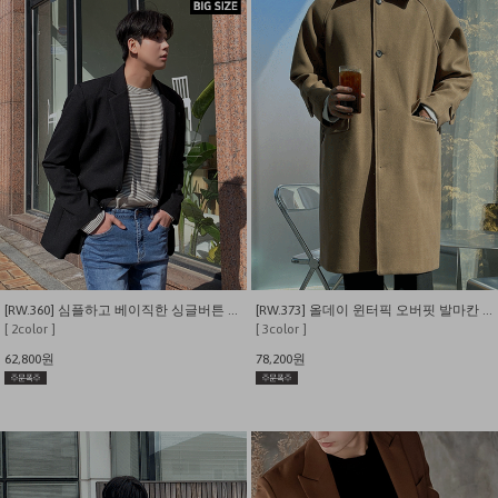
[RW.360] 심플하고 베이직한 싱글버튼 블레이져 자켓
[RW.373] 올데이 윈터픽 오버핏 발마칸 울 코트
[ 2color ]
[ 3color ]
62,800원
78,200원