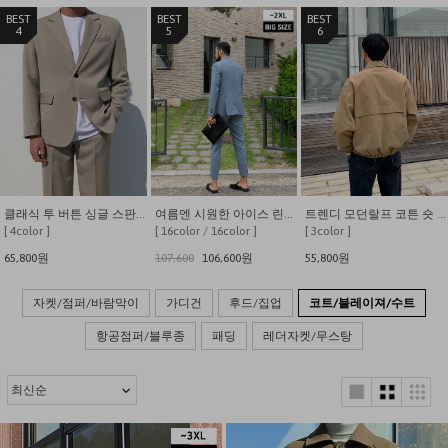
4
5
6
클래식 투 버튼 싱글 스판 자켓
여름엔 시원한 아이스 린넨 수트 세트
트렌디 모던랄프 코튼 숏 야상 자켓
[ 4color ]
[ 16color / 16color ]
[ 3color ]
65,800원
107,600
106,600원
55,800원
자켓/점퍼/바람막이
가디건
후드/집업
코트/블레이져/수트
항공점퍼/블루종
패딩
레더자켓/무스탕