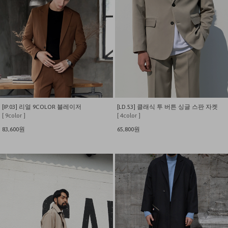
[IP.03] 리얼 9COLOR 블레이저
[LD.53] 클래식 투 버튼 싱글 스판 자켓
[ 9color ]
[ 4color ]
83,600원
65,800원