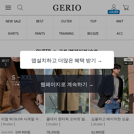
+24,500
NEW SALE
BEST
OUTER
TOP
KNIT
SHIRTS
PANTS
TRAINING
BIGSIZE
ACC
>
OUTER
코트/블레이져/수트
앱설치하고 더많은 혜택 받기 →
1
2
3
웹페이지로 계속하기 →
리얼 9COLOR 사계절 수트 세트
올데이 윈터픽 오버핏 발마칸 울 코트
심플하고 베이직한 싱글버튼 블레이져 자켓
[ 9color ]
[ 3color ]
[ 2color ]
115,900
109,900원
78,200원
62,800원