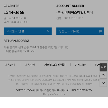
CS CENTER
ACCOUNT NUMBER
1544-3668
(주)씨비제이스타일컴퍼니
월 - 목 14:00-17:00
신한 : 100-031-185807
금,토,일,휴일 CLOSE
고객센터 연결
상품문의 게시판
RETURN ADDRESS
서울 동작구 신대방동 370-1 대한통운 직영2팀 (게리오)
CJ대한통운택배 1588-1255
이용안내
|
이용약관
|
개인정보처리방침
|
공지사항
|
PC버젼
APP
상점명 : 씨비제이스타일컴퍼니 주식회사
|
대표 :
최병진
|
대표전화 : 1544-3668
|
팩스 :
|
주소 : 경기도 광명시 소하로 190 광명G타워 B동 1008호
|
사업자등록번호 : 201-86-23653
|
통신판매업 신고 : 제2023-경기광명-0512호
|
개인정보관리책임자 : 최성민
COPYRIGHT(C)
씨비제이스타일컴퍼니 주식회사
ALL RIGHTS RESERVED.