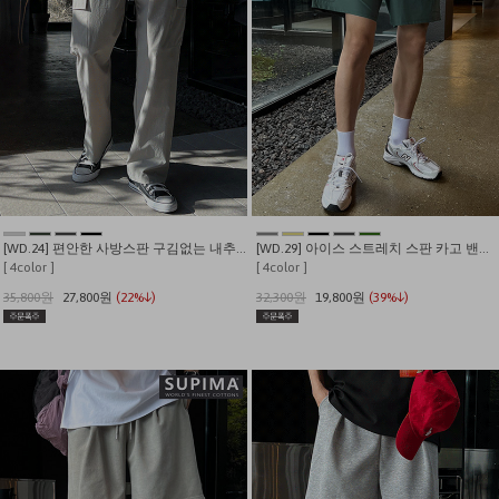
[WD.24] 편안한 사방스판 구김없는 내추럴 나일론 카고팬츠
[WD.29] 아이스 스트레치 스판 카고 밴딩 쇼츠
[ 4color ]
[ 4color ]
35,800원
27,800원
(22%↓)
32,300원
19,800원
(39%↓)