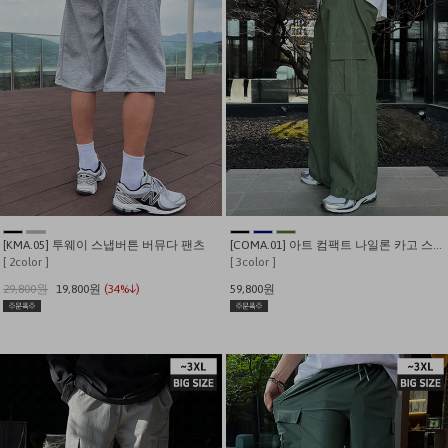
[KMA.05] 투웨이 스냅버튼 버뮤다 팬츠
[COMA.01] 아트 컴팩트 나일론 카고 스트링팬츠
[ 2color ]
[ 3color ]
29,800원
19,800원
(34%↓)
59,800원