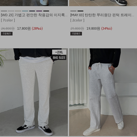
[WD.23] 가볍고 편안한 착용감의 이지룩 기획 와이드 트레이닝 팬츠
[MAY.03] 탄탄한 쭈리원단 핀턱 트레이닝 팬츠 (고퀄리티 기획특가)
[ 7color ]
[ 2color ]
24,800원
17,800원
(28%↓)
29,800원
19,800원
(34%↓)