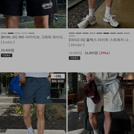
[BOWL.03] 2ND 아카이브 그래픽 와이드 쇼츠
[ODOZ.01] 플렉스 라이트 스트레치 나일론 7인치 쇼츠
[ 5color ]
[ 10color ]
30,400원
23,800원
16,800원
(29%↓)