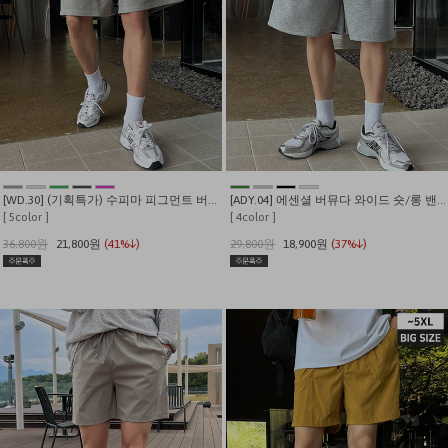
[WD.30] (기획특가) 수피마 피그먼트 버뮤다 와이드 쇼츠
[ADY.04] 에센셜 버뮤다 와이드 숏/롱 밴딩 반바지
[ 5color ]
[ 4color ]
36,800원
21,800원
(41%↓)
29,800원
18,900원
(37%↓)