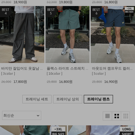
29,800
18,900원
32,300
19,800원
23,800
16,800원
4
5
6
바지만 잘입어도 옷잘남 무릎핀턱 스트링 와이드 팬츠
플렉스 라이트 스트레치 나일론 7인치 쇼츠
아웃도어 캠프무드 컬러풀 이지 쇼츠
[ 3color ]
[ 10color ]
[ 5color ]
26,000
17,800원
23,800
16,800원
23,800
16,900원
트레이닝 세트
트레이닝 상의
트레이닝 팬츠