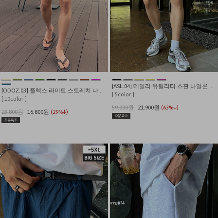
[ASL.04] 데일리 유틸리티 스판 나일론 쇼츠
[ODOZ.03] 플렉스 라이트 스트레치 나일론 7인치 쇼츠
[ 5color ]
[ 10color ]
59,000원
21,900원
(63%↓)
23,800원
16,800원
(29%↓)