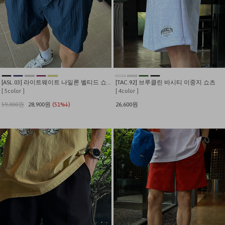
[ASL.03] 라이트웨이트 나일론 벨티드 쇼츠
[TAC.92] 브루클린 바시티 이중지 쇼츠
[ 5color ]
[ 4color ]
59,000원
28,900원
(51%↓)
26,600원