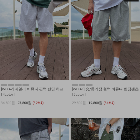
[WD.42] 데일리 버뮤다 핀턱 밴딩 하프팬츠
[WD.43] 숏/롱기장 원턱 버뮤다 밴딩팬츠
[ 4color ]
[ 3color ]
34,800원
23,800원
(32%↓)
29,800원
19,800원
(34%↓)