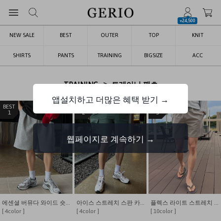
+24,500
NEW SALE
BEST
OUTER
TOP
KNIT
SHIRTS
PANTS
TRAINING
BIGSIZE
ACC
>
TRAINING
트레이닝 팬츠
앱설치하고 더많은 혜택 받기 →
1
2
3
웹페이지로 계속하기 →
에센셜 버뮤다 와이드 숏/롱 밴딩 반바지
아이스 스트레치 스판 카고 밴딩 쇼츠
플렉스 라이트 스트레치 나일론 7인치 쇼츠
[ 4color ]
[ 4color ]
[ 10color ]