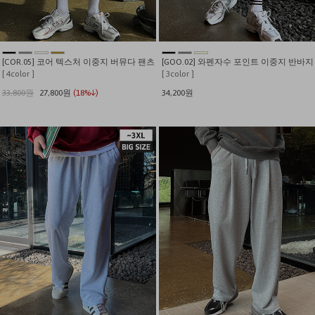
[COR.05] 코어 텍스처 이중지 버뮤다 팬츠
[GOO.02] 와펜자수 포인트 이중지 반바지
[ 4color ]
[ 3color ]
33,800원
27,800원
(18%↓)
34,200원