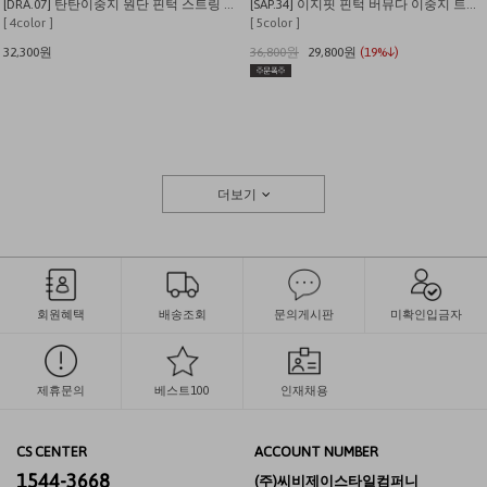
[DRA.07] 탄탄이중지 원단 핀턱 스트링 와이드 트레이닝팬츠
[SAP.34] 이지핏 핀턱 버뮤다 이중지 트레이닝 쇼츠
[ 4color ]
[ 5color ]
32,300원
36,800원
29,800원
(19%↓)
더보기
회원혜택
배송조회
문의게시판
미확인입금자
제휴문의
베스트100
인재채용
CS CENTER
ACCOUNT NUMBER
1544-3668
(주)씨비제이스타일컴퍼니