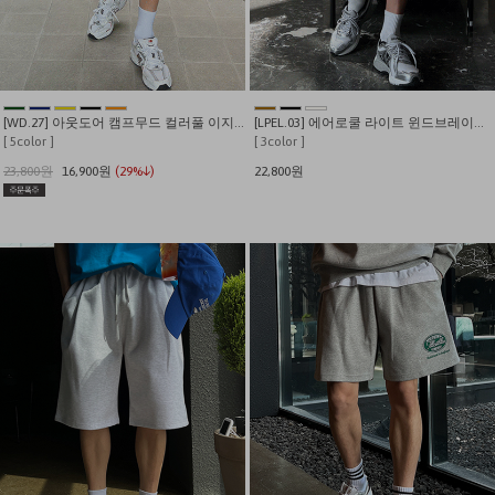
[WD.27] 아웃도어 캠프무드 컬러풀 이지 쇼츠
[LPEL.03] 에어로쿨 라이트 윈드브레이커 나일론 카고팬츠
[ 5color ]
[ 3color ]
23,800원
16,900원
(29%↓)
22,800원