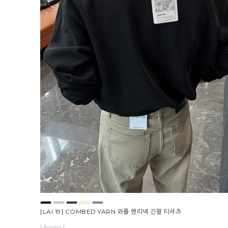
[LAI.19] COMBED YARN 와플 헨리넥 긴팔 티셔츠
[ 5color ]