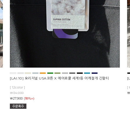
[LAI.10] 오리지널 USA코튼 X 에어로쿨 세계1등 어깨절개 긴팔티
[
[ 12color ]
[ 
￦34,000
￦
(18%↓)
￦27,900