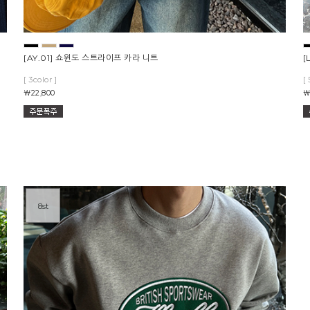
[AY.01] 쇼윈도 스트라이프 카라 니트
[
[ 3color ]
[ 
￦22,800
￦
8st