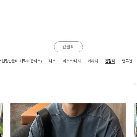
긴팔티
프린팅반팔티(캐릭터.팝아트)
니트
베스트/나시
카라티
긴팔티
맨투맨
N