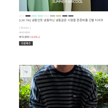
[LW.116] 냉동인듯 냉동아닌 냉동같은 시원함 쫀쫀와플 긴팔 티셔츠
[ 9color ]
￦22,800
(44%↓)
￦12,800
7st