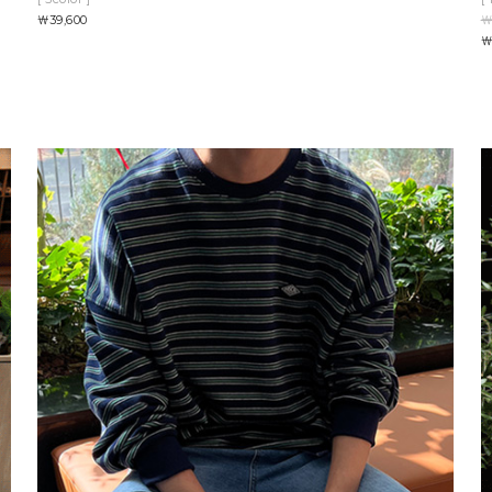
￦39,600
￦
￦