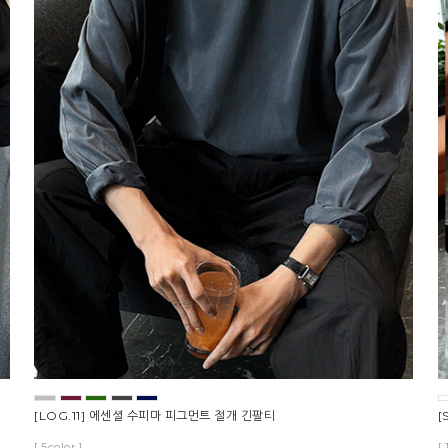
[LOG.11] 에센셜 수피마 피그먼트 절개 긴팔티
[
[ 5color ]
[ 