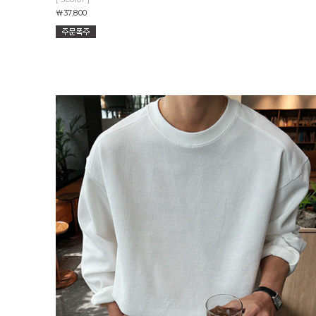
￦37,800