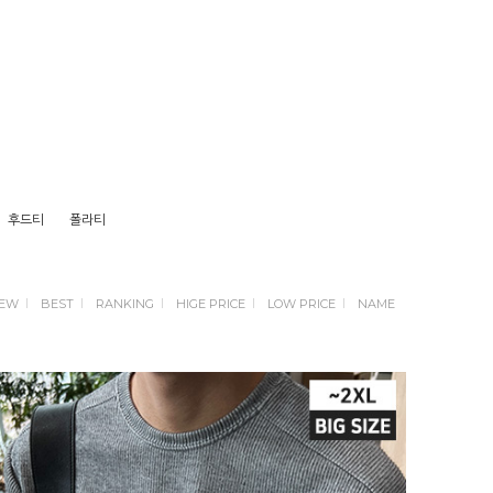
후드티
폴라티
EW
BEST
RANKING
HIGE PRICE
LOW PRICE
NAME