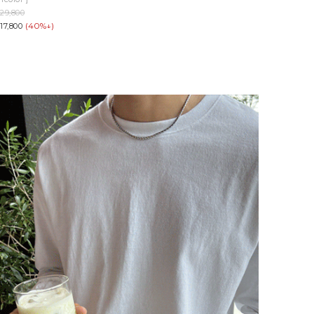
29,800
(40%↓)
17,800