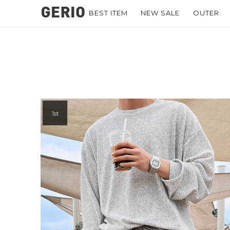
BEST ITEM
NEW SALE
OUTER
1st