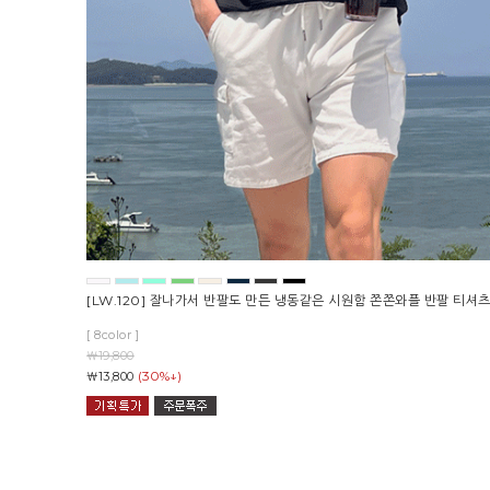
[LW.120] 잘나가서 반팔도 만든 냉동같은 시원함 쫀쫀와플 반팔 티셔
[ 8color ]
￦19,800
(30%↓)
￦13,800