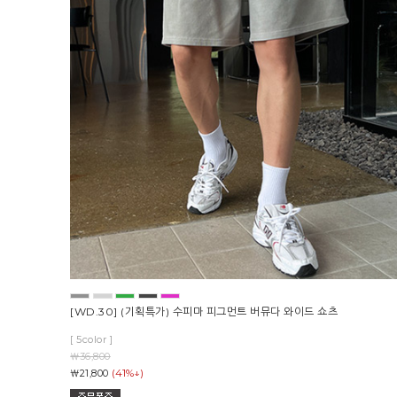
[WD.30] (기획특가) 수피마 피그먼트 버뮤다 와이드 쇼츠
[ 5color ]
￦36,800
(41%↓)
￦21,800