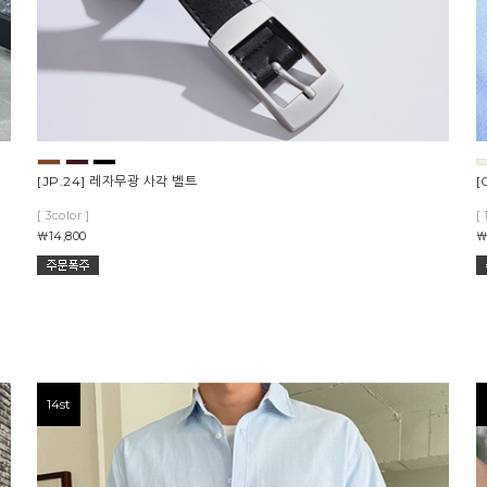
[JP.24] 레자무광 사각 벨트
[
[ 3color ]
[ 
￦14,800
￦
14st