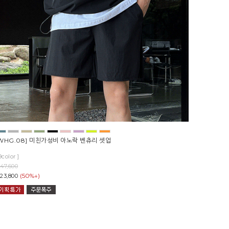
WHG.08] 미친가성비 아노락 벤츄리 셋업
9color ]
47,600
(50%↓)
23,800