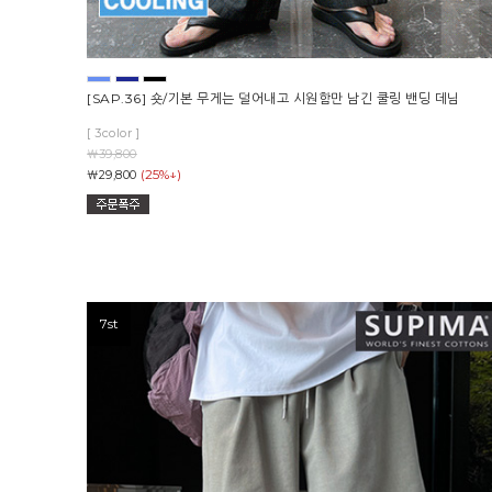
[SAP.36] 숏/기본 무게는 덜어내고 시원함만 남긴 쿨링 밴딩 데님
[ 3color ]
￦39,800
(25%↓)
￦29,800
7st