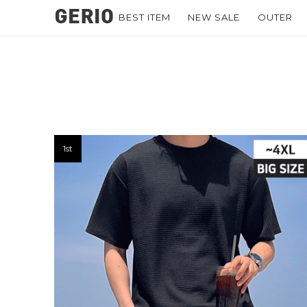
BEST ITEM
NEW SALE
OUTER
1st