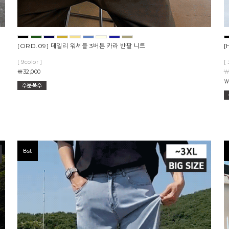
[ORD.09] 데일리 워셔블 3버튼 카라 반팔 니트
[
[ 9color ]
[ 
￦32,000
￦
￦
8st