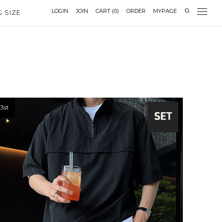
LOGIN
JOIN
CART
(
0
)
ORDER
MYPAGE
G SIZE
3st