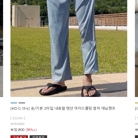
[KDG.134] 숏/기본 2타입 내츄럴 텐션 아이스쿨링 썸머 데님팬츠
[
[ 2color ]
[ 
￦39,800
￦
(18%↓)
￦32,800
￦