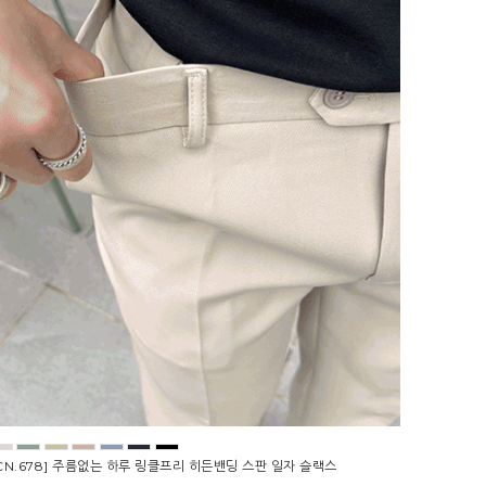
CN.678] 주름없는 하루 링클프리 히든밴딩 스판 일자 슬랙스