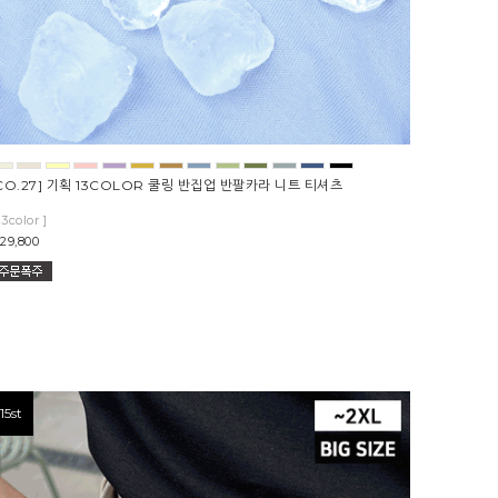
CO.27] 기획 13COLOR 쿨링 반집업 반팔카라 니트 티셔츠
13color ]
29,800
15st