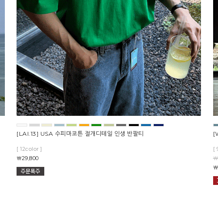
츠
[LAI.13] USA 수피마코튼 절개디테일 인생 반팔티
[
[ 12color ]
[ 
￦29,800
￦
￦