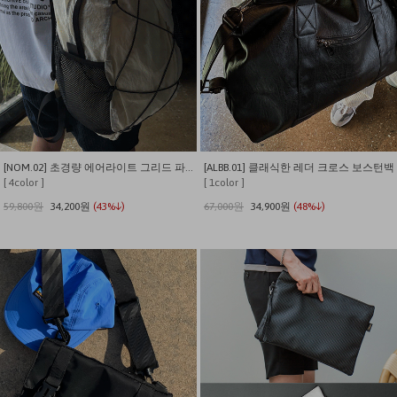
[NOM.02] 초경량 에어라이트 그리드 파이백팩
[ALBB.01] 클래식한 레더 크로스 보스턴백
[ 4color ]
[ 1color ]
59,800원
34,200원
(43%↓)
67,000원
34,900원
(48%↓)