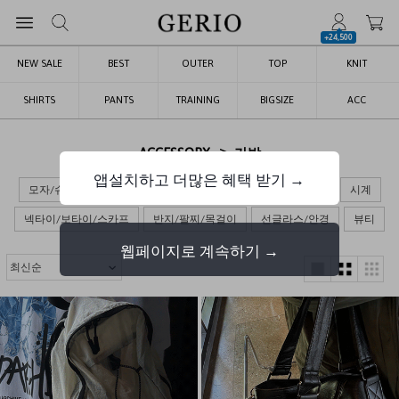
+24,500
NEW SALE
BEST
OUTER
TOP
KNIT
SHIRTS
PANTS
TRAINING
BIGSIZE
ACC
>
ACCESSORY
가방
앱설치하고 더많은 혜택 받기 →
모자/슈즈
가방
장갑/목도리/양말
벨트/지갑/키링
시계
넥타이/보타이/스카프
반지/팔찌/목걸이
선글라스/안경
뷰티
웹페이지로 계속하기 →