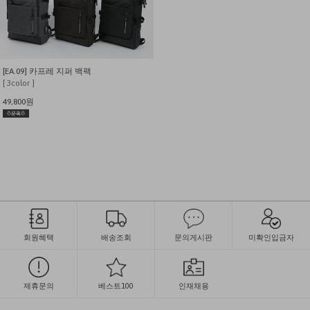
[EA.09] 카프레 지퍼 백팩
[ 3color ]
49,800원
회원혜택
배송조회
문의게시판
미확인입금자
제휴문의
베스트100
인재채용