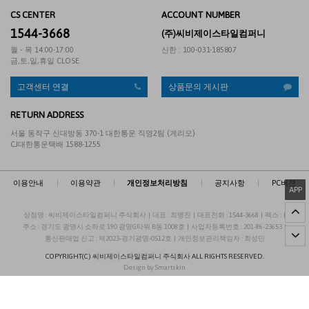
CS CENTER
ACCOUNT NUMBER
1544-3668
(주)씨비제이스타일컴퍼니
월 - 목 14:00-17:00
신한 : 100-031-185807
금,토,일,휴일 CLOSE
고객센터 연결
상품문의 게시판
RETURN ADDRESS
서울 동작구 신대방동 370-1 대한통운 직영2팀 (게리오)
CJ대한통운택배 1588-1255
이용안내
|
이용약관
|
개인정보처리방침
|
공지사항
|
PC버젼
APP
상점명 : 씨비제이스타일컴퍼니 주식회사
|
대표 :
최병진
|
대표전화 : 1544-3668
|
팩스 :
|
주소 : 경기도 광명시 소하로 190 광명G타워 B동 1008호
|
사업자등록번호 : 201-86-23653
|
통신판매업 신고 : 제2023-경기광명-0512호
|
개인정보관리책임자 : 최성민
COPYRIGHT(C)
씨비제이스타일컴퍼니 주식회사
ALL RIGHTS RESERVED.