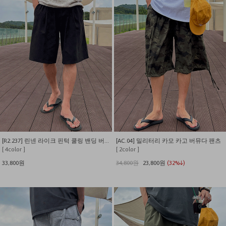
[R2.237] 린넨 라이크 핀턱 쿨링 밴딩 버뮤다 팬츠
[AC.04] 밀리터리 카모 카고 버뮤다 팬츠
[ 4color ]
[ 2color ]
33,800원
34,800원
23,800원
(32%↓)