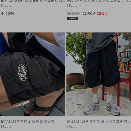
[UNI.23] 프리미엄 고퀄리티 유틸리티 스톤워싱 카고 반바지
[WD.27] 아웃도어 캠프무드 컬러풀 이지 쇼츠
[ 4color ]
[ 5color ]
44,000원
23,800원
16,900원
(29%↓)
[GRAB.13] 듀폰트 와샤 밴딩 반바지
[GLM.13] 버튼 포인트 어반 스트링 카고 와이드 반바지
[ 5color ]
[ 4color ]