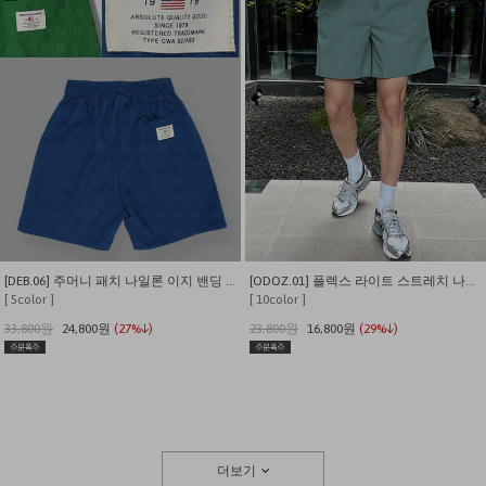
[DEB.06] 주머니 패치 나일론 이지 밴딩 반바지
[ODOZ.01] 플렉스 라이트 스트레치 나일론 7인치 쇼츠
[ 5color ]
[ 10color ]
33,800원
24,800원
(27%↓)
23,800원
16,800원
(29%↓)
더보기