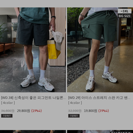
[WD.38] 신축성이 좋은 피그먼트 나일론 밴딩 반바지
[WD.29] 아이스 스트레치 스판 카고 밴딩 쇼츠
[ 4color ]
[ 4color ]
36,800원
29,800원
(19%↓)
32,300원
19,800원
(39%↓)