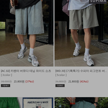
[AC.02] 카펜터 버뮤다 데님 와이드 쇼츠
[WD.30] (기획특가) 수피마 피그먼트 버뮤다 와이드 쇼츠
[ 3color ]
[ 5color ]
38,000원
23,800원
(37%↓)
36,800원
21,800원
(41%↓)