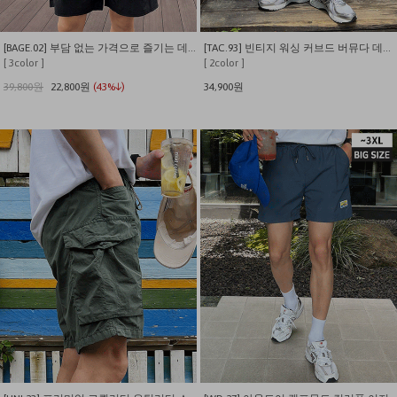
[BAGE.02] 부담 없는 가격으로 즐기는 데일리 나일론 셋업.
[TAC.93] 빈티지 워싱 커브드 버뮤다 데님 팬츠
[ 3color ]
[ 2color ]
39,800원
22,800원
(43%↓)
34,900원