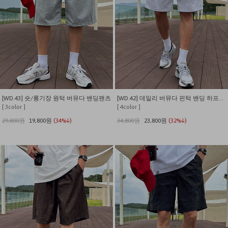
[WD.43] 숏/롱기장 원턱 버뮤다 밴딩팬츠
[WD.42] 데일리 버뮤다 핀턱 밴딩 하프팬츠
[ 3color ]
[ 4color ]
29,800원
19,800원
(34%↓)
34,800원
23,800원
(32%↓)