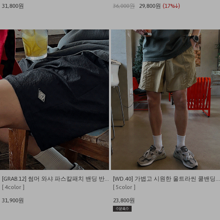
31,800원
36,000원
29,800원
(17%↓)
[GRAB.12] 썸머 와샤 파스칼패치 밴딩 반바지
[WD.40] 가볍고 시원한 울트라씬 쿨밴딩 반바지
[ 4color ]
[ 5color ]
31,900원
23,800원