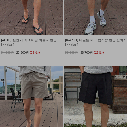
[AC.03] 린넨 라이크 데님 버뮤다 밴딩 팬츠
[B747.01] 나일론 체크 립스탑 밴딩 반바지
[ 4color ]
[ 4color ]
34,800원
23,800원
(32%↓)
39,800원
28,700원
(28%↓)