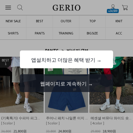
+24,500
NEW SALE
BEST
OUTER
TOP
KNIT
SHIRTS
PANTS
TRAINING
BIGSIZE
ACC
>
PANTS
반바지/7부
앱설치하고 더많은 혜택 받기 →
1
2
3
웹페이지로 계속하기 →
(기획특가) 수피마 피그먼트 버뮤다 와이드 쇼츠
주머니 패치 나일론 이지 밴딩 반바지
에센셜 버뮤다 와이드 숏/롱 밴딩 반바지
[ 5color ]
[ 5color ]
[ 4color ]
36,800
21,800원
33,800
24,800원
29,800
18,900원