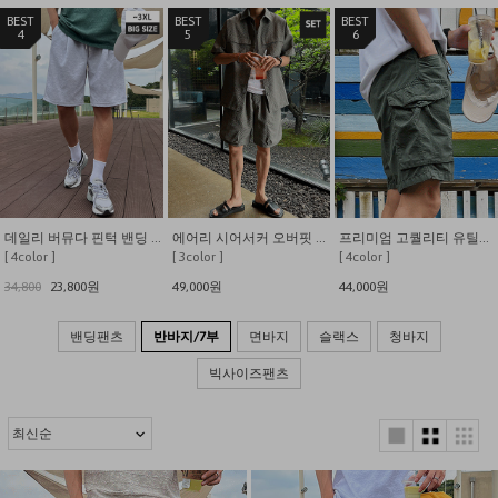
4
5
6
데일리 버뮤다 핀턱 밴딩 하프팬츠
에어리 시어서커 오버핏 셔츠 셋업
프리미엄 고퀄리티 유틸리티 스톤워싱 카고 반바지
[ 4color ]
[ 3color ]
[ 4color ]
34,800
23,800원
49,000원
44,000원
밴딩팬츠
반바지/7부
면바지
슬랙스
청바지
빅사이즈팬츠