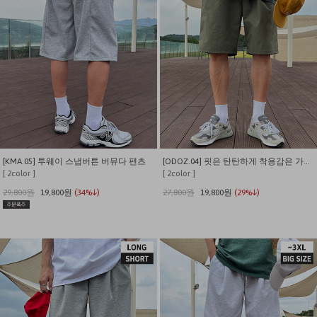
[KMA.05] 투웨이 스냅버튼 버뮤다 팬츠
[ODOZ.04] 핏은 탄탄하게 착용감은 가볍게 원턱 버뮤다 쇼츠
[ 2color ]
[ 2color ]
29,800원
19,800원
(34%↓)
27,800원
19,800원
(29%↓)