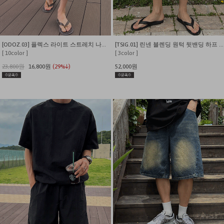
[ODOZ.03] 플렉스 라이트 스트레치 나일론 7인치 쇼츠
[TSIG.01] 린넨 블렌딩 원턱 뒷밴딩 하프 팬츠
[ 10color ]
[ 3color ]
23,800원
16,800원
(29%↓)
52,000원