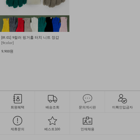
[IR.01] 9컬러 핑거홀 터치 니트 장갑
[9color]
9,900원
회원혜택
배송조회
문의게시판
미확인입금자
제휴문의
베스트100
인재채용