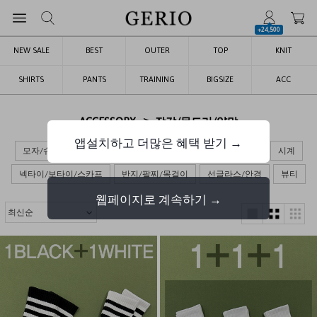
+24,500
NEW SALE
BEST
OUTER
TOP
KNIT
SHIRTS
PANTS
TRAINING
BIGSIZE
ACC
>
ACCESSORY
장갑/목도리/양말
앱설치하고 더많은 혜택 받기 →
모자/슈즈
가방
장갑/목도리/양말
벨트/지갑/키링
시계
넥타이/보타이/스카프
반지/팔찌/목걸이
선글라스/안경
뷰티
웹페이지로 계속하기 →