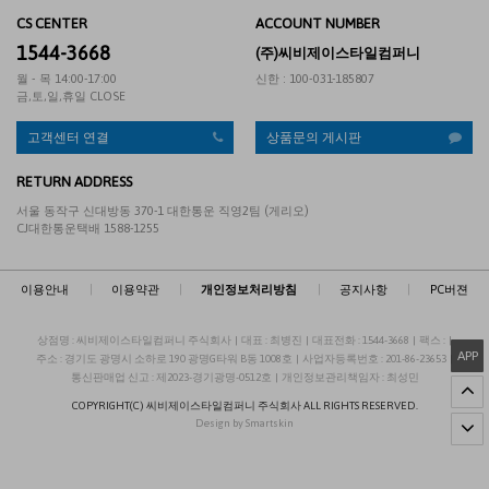
CS CENTER
ACCOUNT NUMBER
1544-3668
(주)씨비제이스타일컴퍼니
월 - 목 14:00-17:00
신한 : 100-031-185807
금,토,일,휴일 CLOSE
고객센터 연결
상품문의 게시판
RETURN ADDRESS
서울 동작구 신대방동 370-1 대한통운 직영2팀 (게리오)
CJ대한통운택배 1588-1255
이용안내
|
이용약관
|
개인정보처리방침
|
공지사항
|
PC버젼
상점명 : 씨비제이스타일컴퍼니 주식회사
|
대표 :
최병진
|
대표전화 : 1544-3668
|
팩스 :
|
APP
주소 : 경기도 광명시 소하로 190 광명G타워 B동 1008호
|
사업자등록번호 : 201-86-23653
|
통신판매업 신고 : 제2023-경기광명-0512호
|
개인정보관리책임자 : 최성민
COPYRIGHT(C)
씨비제이스타일컴퍼니 주식회사
ALL RIGHTS RESERVED.