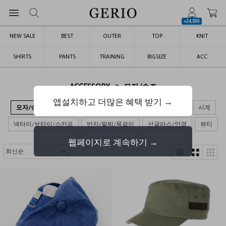
+24,500
NEW SALE
BEST
OUTER
TOP
KNIT
SHIRTS
PANTS
TRAINING
BIGSIZE
ACC
>
ACCESSORY
모자/슈즈
앱설치하고 더많은 혜택 받기 →
모자/슈즈
가방
장갑/목도리/양말
벨트/지갑/키링
시계
넥타이/보타이/스카프
반지/팔찌/목걸이
선글라스/안경
뷰티
웹페이지로 계속하기 →