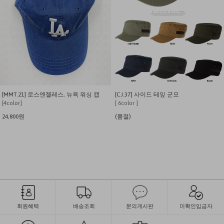
[MMT.21] 로스엔젤레스, 뉴욕 워싱 캡
[CJ.37] 사이드 테잎 군모
[4color]
[ 6color ]
24,800원
(품절)
회원혜택
배송조회
문의게시판
미확인입금자