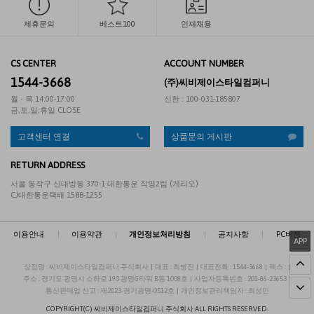
제휴문의
베스트100
인재채용
CS CENTER
ACCOUNT NUMBER
1544-3668
(주)씨비제이스타일컴퍼니
월 - 목 14:00-17:00
신한 : 100-031-185807
금,토,일,휴일 CLOSE
고객센터 연결
상품문의 게시판
RETURN ADDRESS
서울 동작구 신대방동 370-1 대한통운 직영2팀 (게리오)
CJ대한통운택배 1588-1255
이용안내
|
이용약관
|
개인정보처리방침
|
공지사항
|
PC버젼
APP
상점명 : 씨비제이스타일컴퍼니 주식회사
|
대표 :
최병진
|
대표전화 : 1544-3668
|
팩스 :
|
주소 : 경기도 광명시 소하로 190 광명G타워 B동 1008호
|
사업자등록번호 : 201-86-23653
|
통신판매업 신고 : 제2023-경기광명-0512호
|
개인정보관리책임자 : 최성민
COPYRIGHT(C)
씨비제이스타일컴퍼니 주식회사
ALL RIGHTS RESERVED.