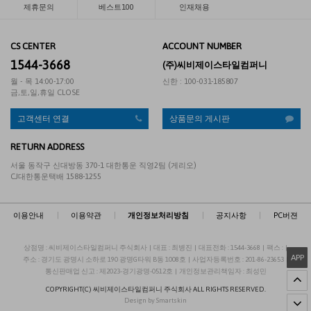
제휴문의
베스트100
인재채용
CS CENTER
ACCOUNT NUMBER
1544-3668
(주)씨비제이스타일컴퍼니
월 - 목 14:00-17:00
신한 : 100-031-185807
금,토,일,휴일 CLOSE
고객센터 연결
상품문의 게시판
RETURN ADDRESS
서울 동작구 신대방동 370-1 대한통운 직영2팀 (게리오)
CJ대한통운택배 1588-1255
이용안내
|
이용약관
|
개인정보처리방침
|
공지사항
|
PC버젼
상점명 : 씨비제이스타일컴퍼니 주식회사
|
대표 :
최병진
|
대표전화 : 1544-3668
|
팩스 :
|
APP
주소 : 경기도 광명시 소하로 190 광명G타워 B동 1008호
|
사업자등록번호 : 201-86-23653
|
통신판매업 신고 : 제2023-경기광명-0512호
|
개인정보관리책임자 : 최성민
COPYRIGHT(C)
씨비제이스타일컴퍼니 주식회사
ALL RIGHTS RESERVED.