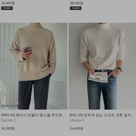
36,000원
28,300원
[PRM.06] 헤라시 반폴라 램스울 루즈핏 니트
[RSC.69] 편하게 입는 소프트 코튼 골지 폴라 티셔츠
[ 6color ]
[ 4color ]
34,200원
26,600원