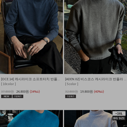
[OCE.14] 캐시라이크 소프트터치 반폴라 니트
[ADEN.02] 비스코스 캐시라이크 반폴라 니트
[ 10color ]
[ 5color ]
37,800원
24,800원
(34%↓)
32,800원
19,800원
(40%↓)