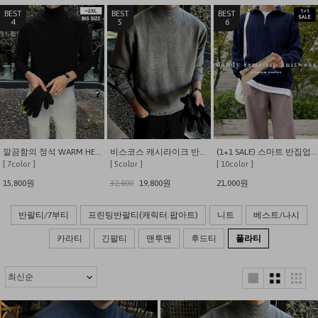
4
5
6
깔끔함의 정석 WARM HEAT 프리미엄 반폴라 니트
비스코스 캐시라이크 반폴라 니트
(1+1 SALE) 스마트 반집업 니트지 긴팔 티셔츠
[ 7color ]
[ 5color ]
[ 10color ]
15,800원
32,800
19,800원
21,000원
반팔티/7부티
프린팅반팔티(캐릭터.팝아트)
니트
베스트/나시
카라티
긴팔티
맨투맨
후드티
폴라티