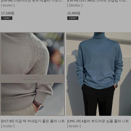
[ZIA.06] 스탠다드한 핏의 데일리 기모스판긴폴라
[LW.90] (1+1 SALE) 스마트 반집업 니트지 긴팔 티셔츠
[ 6color ]
[ 10color ]
17,100원
21,000원
[DGT.83] 지금 딱 꺼내입기 좋은 폴라 니트
[LMG.29] 6컬러 부드러운 심플 폴라 니트
[ 3color ]
[ 6color ]