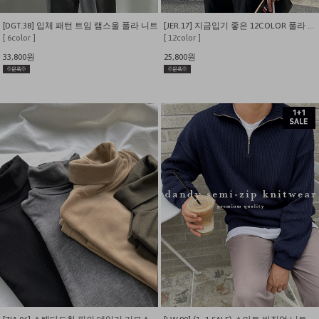
[DGT.38] 입체 패턴 트임 램스울 폴라 니트
[JER.17] 지금입기 좋은 12COLOR 폴라 니트 티셔츠
[ 6color ]
[ 12color ]
33,800원
25,800원