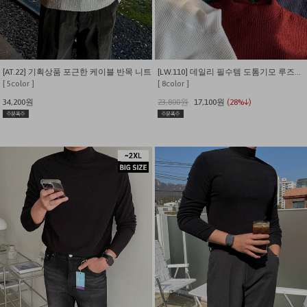
[AT.22] 기획상품 포근한 케이블 반목 니트
[LW.110] 데일리 필수템 도톰기모 루즈핏 반폴라 티셔츠
[ 5color ]
[ 8color ]
34,200원
23,800원
17,100원
(28%↓)