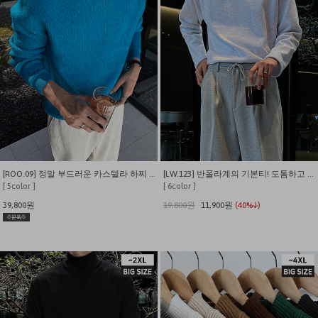
[ROO.09] 정말 부드러운 카스텔라 하찌 반폴라 울 니트
[LW.123] 반폴라계의 기본티! 도톰하고 따뜻한 기모 베이직 반폴라
[ 5color ]
[ 6color ]
39,800원
19,800원
11,900원
(40%↓)