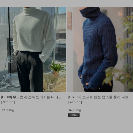
[UB.08] 부드럽게 감싸 입어지는 니티드 폴라 스판 티셔츠
[DGT.39] 소프트 텐션 램스울 폴라 니트
[ 9color ]
[ 6color ]
22,800원
36,100원