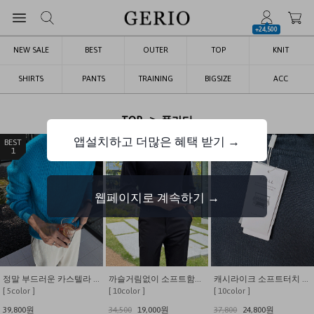
+24,500
NEW SALE
BEST
OUTER
TOP
KNIT
SHIRTS
PANTS
TRAINING
BIGSIZE
ACC
>
TOP
폴라티
앱설치하고 더많은 혜택 받기 →
1
2
3
웹페이지로 계속하기 →
정말 부드러운 카스텔라 하찌 반폴라 울 니트
까슬거림없이 소프트함에 놀라는 반폴라 니트
캐시라이크 소프트터치 반폴라 니트
[ 5color ]
[ 10color ]
[ 10color ]
39,800원
34,500
19,000원
37,800
24,800원