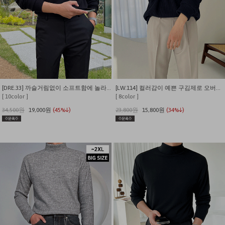
[DRE.33] 까슬거림없이 소프트함에 놀라는 반폴라 니트
[LW.114] 컬러감이 예쁜 구김제로 오버핏 하프넥 니트 티셔츠
[ 10color ]
[ 8color ]
34,500원
19,000원
(45%↓)
23,800원
15,800원
(34%↓)