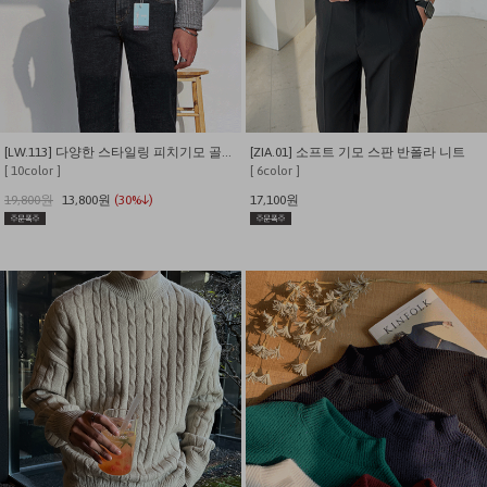
[LW.113] 다양한 스타일링 피치기모 골지 반목 긴팔 티셔츠
[ZIA.01] 소프트 기모 스판 반폴라 니트
[ 10color ]
[ 6color ]
19,800원
13,800원
(30%↓)
17,100원