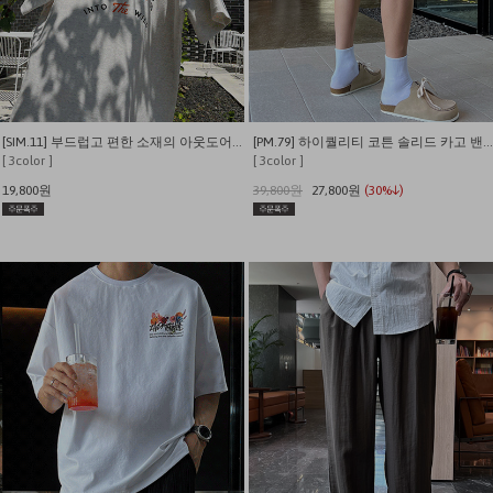
[SIM.11] 부드럽고 편한 소재의 아웃도어 캠퍼 반팔티
[PM.79] 하이퀄리티 코튼 솔리드 카고 밴딩 내추럴핏 반바지
[ 3color ]
[ 3color ]
19,800원
39,800원
27,800원
(30%↓)