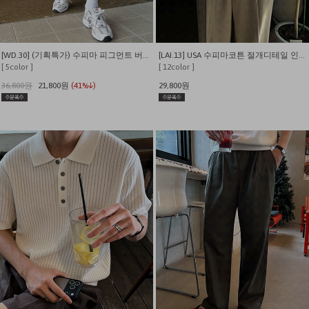
[WD.30] (기획특가) 수피마 피그먼트 버뮤다 와이드 쇼츠
[LAI.13] USA 수피마코튼 절개디테일 인생 반팔티
[ 5color ]
[ 12color ]
36,800원
21,800원
(41%↓)
29,800원