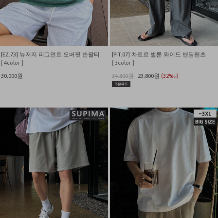
[EZ.73] 뉴저지 피그먼트 오버핏 반팔티
[PIT.07] 차르르 벌룬 와이드 밴딩팬츠
[ 4color ]
[ 3color ]
30,000원
34,800원
23,800원
(32%↓)