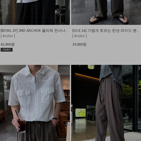
[BOWL.07] 2ND ARCHIVE 플라워 전사나염 오버핏 반팔티
[OCE.16] 가볍게 흐르는 린넨 와이드 밴딩 팬츠
[ 4color ]
[ 4color ]
43,800원
39,800원