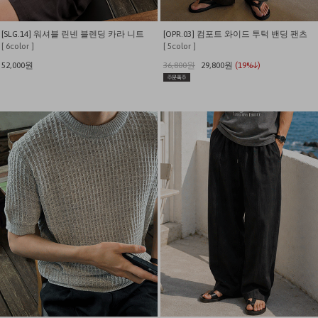
[SLG.14] 워셔블 린넨 블렌딩 카라 니트
[OPR.03] 컴포트 와이드 투턱 밴딩 팬츠
[ 6color ]
[ 5color ]
52,000원
36,800원
29,800원
(19%↓)