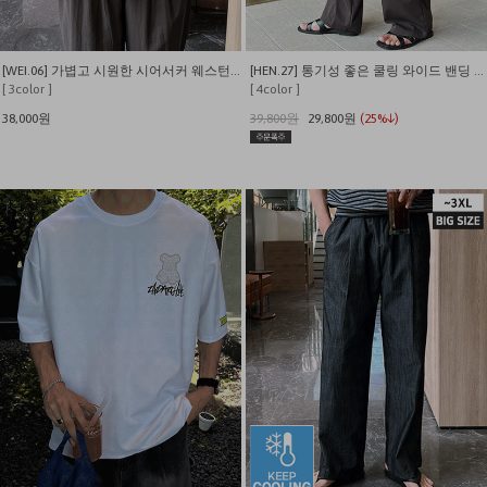
[WEI.06] 가볍고 시원한 시어서커 웨스턴 반팔 셔츠
[HEN.27] 통기성 좋은 쿨링 와이드 밴딩 슬랙스
[ 3color ]
[ 4color ]
38,000원
39,800원
29,800원
(25%↓)