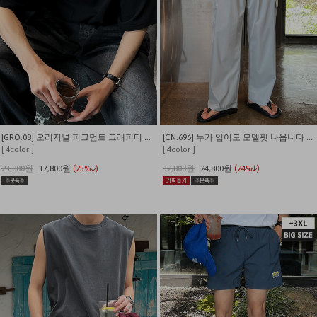
[GRO.08] 오리지널 피그먼트 그래피티 티셔츠
[CN.696] 누가 입어도 모델핏 나옵니다 나일론 카고 밴딩 와이드팬츠
[ 4color ]
[ 4color ]
23,800원
17,800원
(25%↓)
32,800원
24,800원
(24%↓)