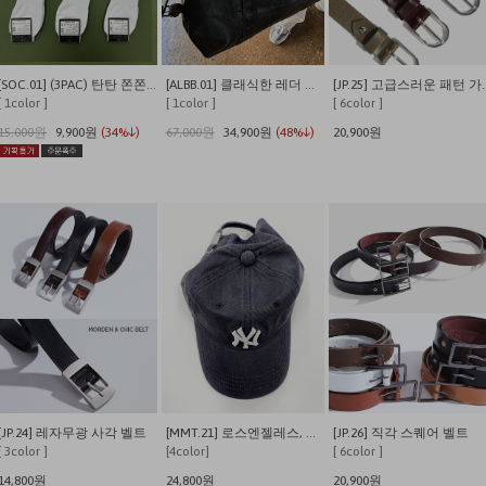
[SOC.01] (3PAC) 탄탄 쫀쫀 발이 편안한 쿠셔닝 사계절 데일리양말
[ALBB.01] 클래식한 레더 크로스 보스턴백
[JP.25] 고
[ 1color ]
[ 1color ]
[ 6color ]
15,000원
9,900원
(34%↓)
67,000원
34,900원
(48%↓)
20,900원
[JP.24] 레자무광 사각 벨트
[MMT.21] 로스엔젤레스, 뉴욕 워싱 캡
[JP.26] 직각 스퀘어 벨트
[ 3color ]
[4color]
[ 6color ]
14,800원
24,800원
20,900원