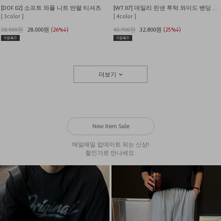
[DOF.02] 소프트 와플 니트 반팔 티셔츠
[WT.07] 데일리 린넨 투턱 와이드 밴딩 팬츠
[ 3color ]
[ 4color ]
38,000원
28,000원
(26%↓)
43,900원
32,800원
(25%↓)
더보기
New Item Sale
매일매일 업데이트 되는 신상!
할인가로 만나세요.