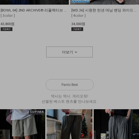
[BOWL.04] 2ND ARCHIVE® 리플렉티브 레터링베어 오버핏 반팔 티셔츠
[WD.36] 시원한 린넨 데님 밴딩 와이드 팬츠
[ 3color ]
[ 4color ]
43,800원
34,000원
더보기
Pants Best
역시는 역시. 게리오핏!
선별된 베스트 팬츠를 만나보세요.