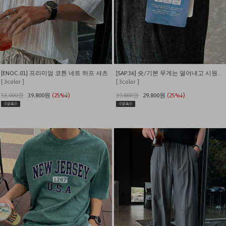
[ENOC.01] 프리미엄 코튼 네트 하프 셔츠
[SAP.36] 숏/기본 무게는 덜어내고 시원함만 남긴 쿨링 밴딩 데님
[ 3color ]
[ 3color ]
53,000원
39,800원
(25%↓)
39,800원
29,800원
(25%↓)