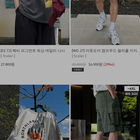
[EZ.72] 헤비 피그먼트 워싱 데일리 나시
[WD.27] 아웃도어 캠프무드 컬러풀 이지 쇼츠
[ 7color ]
[ 5color ]
27,800원
23,800원
16,900원
(29%↓)