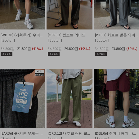
[WD.30] (기획특가) 수피마 피그먼트 버뮤다 와이드 쇼츠
[OPR.03] 컴포트 와이드 투턱 밴딩 팬츠
[PIT.07] 차르르 벌룬 와이드 밴딩팬츠
[ 5color ]
[ 5color ]
[ 3color ]
36,800원
21,800원
(41%↓)
36,800원
29,800원
(19%↓)
34,800원
23,800원
(32%↓)
[SAP.36] 숏/기본 무게는 덜어내고 시원함만 남긴 쿨링 밴딩 데님
[ORD.12] 내추럴 린넨 블렌딩 밴딩 와이드 팬츠
[DEB.06] 주머니 패치 나일론 이지 밴딩 반바지
[ 3color ]
[ 4color ]
[ 5color ]