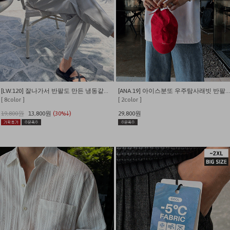
[LW.120] 잘나가서 반팔도 만든 냉동같은 시원함 쫀쫀와플 반팔 티셔츠
[ANA.19] 아이스분또 우주탐사래빗 반팔티 (짱귀여움)
[ 8color ]
[ 2color ]
19,800원
13,800원
(30%↓)
29,800원