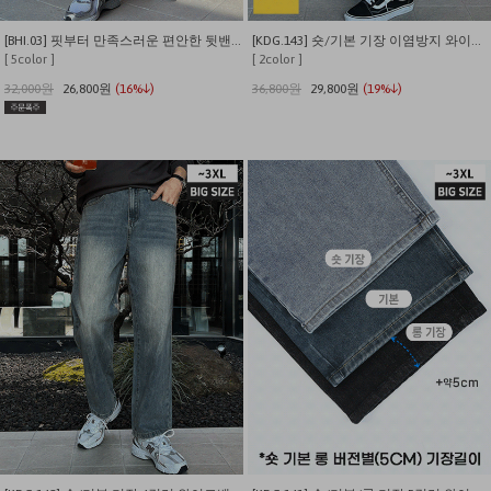
[BHI.03] 핏부터 만족스러운 편안한 뒷밴딩 롤업 9부 슬랙스
[KDG.143] 숏/기본 기장 이염방지 와이드밴딩 밑단스트링 생지 데님
[ 5color ]
[ 2color ]
32,000원
26,800원
(16%↓)
36,800원
29,800원
(19%↓)