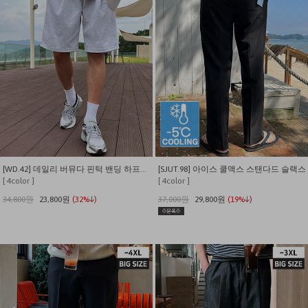
[WD.42] 데일리 버뮤다 핀턱 밴딩 하프팬츠
[SJUT.98] 아이스 쿨맥스 스탠다드 슬랙스
[ 4color ]
[ 4color ]
34,800원
23,800원
(32%↓)
37,000원
29,800원
(19%↓)