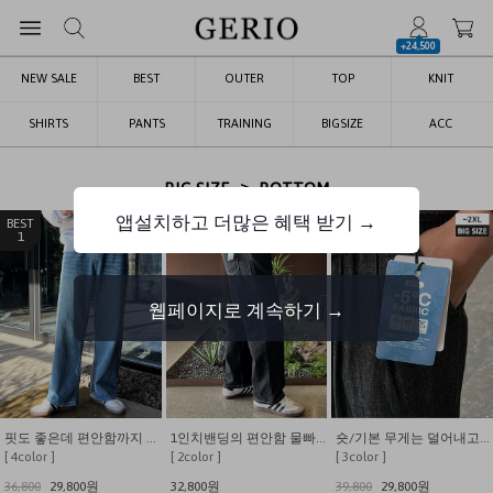
+24,500
NEW SALE
BEST
OUTER
TOP
KNIT
SHIRTS
PANTS
TRAINING
BIGSIZE
ACC
>
BIG SIZE
BOTTOM
앱설치하고 더많은 혜택 받기 →
1
2
3
웹페이지로 계속하기 →
핏도 좋은데 편안함까지 갖춘 뒷밴딩 와이드 데님팬츠
1인치밴딩의 편안함 물빠짐없는 핀턱 세미와이드 생지데님팬츠
숏/기본 무게는 덜어내고 시원함만 남긴 쿨링 밴딩 데님
[ 4color ]
[ 2color ]
[ 3color ]
36,800
29,800원
32,800원
39,800
29,800원