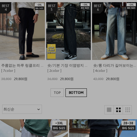
4
5
6
주름없는 하루 링클프리 히든밴딩 스판 일자 슬랙스
숏/기본 기장 이염방지 와이드밴딩 밑단스트링 생지 데님
숏/롱 다리가 길어보이는 옆라인포인트 밴딩 와이드 데님팬츠
[ 7color ]
[ 2color ]
[ 4color ]
38,800
29,800원
36,800
29,800원
43,000
29,800원
TOP
BOTTOM