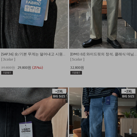
[SAP.36] 숏/기본 무게는 덜어내고 시원함만 남긴 쿨링 밴딩 데님
[DMO.02] 와이드핏의 정석, 클래식 데님팬츠
[ 3color ]
[ 5color ]
39,800원
29,800원
(25%↓)
32,800원