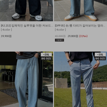
[R2.232] 입체적인 실루엣을 더한 커브드 워싱 카고팬츠
[DPP.05] 숏/롱 다리가 길어보이는 옆라인포인트 밴딩 와이드 데님팬츠
[ 4color ]
[ 4color ]
39,900원
43,000원
29,800원
(31%↓)