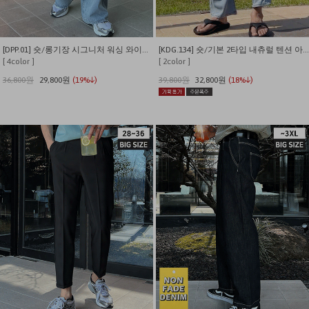
[DPP.01] 숏/롱기장 시그니처 워싱 와이드 데님 팬츠
[KDG.134] 숏/기본 2타입 내츄럴 텐션 아이스쿨링 썸머 데님팬츠
[ 4color ]
[ 2color ]
36,800원
29,800원
(19%↓)
39,800원
32,800원
(18%↓)