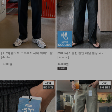
[HL.91] 컴포트 스트레치 세미 와이드 슬랙스
[WD.36] 시원한 린넨 데님 밴딩 와이드 팬츠
[ 4color ]
[ 4color ]
32,800원
34,000원