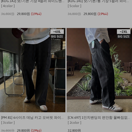
[KDG.142] 숏/기본 기장 4컬러 와이드밴딩 밑단스트링 데님
[KDG.141] 숏/기본/롱 기장 5컬러 와이드밴딩 스판 데님
[ 4color ]
[ 5color ]
36,800원
29,800원
(19%↓)
36,800원
29,800원
(19%↓)
[PM.81] 6사이즈 데님 카고 오버핏 와이드 팬츠
[CN.697] 1인치밴딩의 편안함 물빠짐없는 핀턱 세미와이드 생지데님팬츠
[ 3color ]
[ 2color ]
36,800원
29,800원
(19%↓)
32,800원