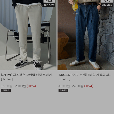
[CN.691] 치즈같은 고탄력 밴딩 트레이닝 슬랙스
[KDG.137] 숏/기본/롱 3타입 기장의 세미와이드 핀턱 밴딩 블루데님팬츠
[ 3color ]
[ 3color ]
36,800원
25,800원
(30%↓)
43,000원
29,800원
(31%↓)