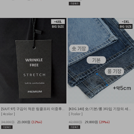
[SJUT.97] 구김이 적은 링클프리 이중후크 특가 슬랙스
[KDG.140] 숏/기본/롱 3타입 기장의 세미와이드 베이직 데님팬츠
[ 4color ]
[ 7color ]
34,000원
23,000원
(32%↓)
42,000원
29,800원
(29%↓)