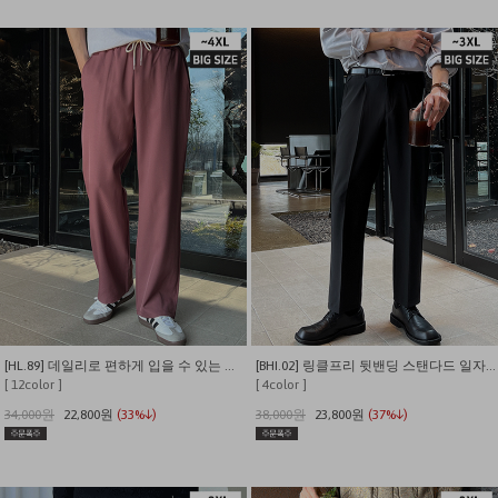
[HL.89] 데일리로 편하게 입을 수 있는 와이드 밴딩 스판 슬랙스
[BHI.02] 링클프리 뒷밴딩 스탠다드 일자핏 스판 슬랙스
[ 12color ]
[ 4color ]
34,000원
22,800원
(33%↓)
38,000원
23,800원
(37%↓)