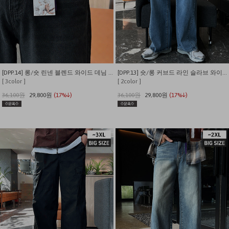
[DPP.14] 롱/숏 린넨 블렌드 와이드 데님 팬츠
[DPP.13] 숏/롱 커브드 라인 슬라브 와이드 데님 팬츠
[ 3color ]
[ 2color ]
36,100원
29,800원
(17%↓)
36,100원
29,800원
(17%↓)