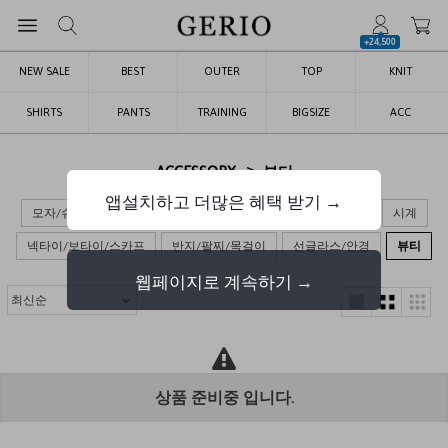
+24,500
NEW SALE
BEST
OUTER
TOP
KNIT
SHIRTS
PANTS
TRAINING
BIGSIZE
ACC
>
ACCESSORY
뷰티
앱설치하고 더많은 혜택 받기 →
모자/슈즈
가방
장갑/목도리/양말
벨트/지갑/키링
시계
넥타이/보타이/스카프
반지/팔찌/목걸이
선글라스/안경
뷰티
웹페이지로 계속하기 →
상품 준비중 입니다.