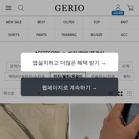
+24,500
NEW SALE
BEST
OUTER
TOP
KNIT
SHIRTS
PANTS
TRAINING
BIGSIZE
ACC
>
ACCESSORY
반지/팔찌/목걸이
앱설치하고 더많은 혜택 받기 →
모자/슈즈
가방
장갑/목도리/양말
벨트/지갑/키링
시계
넥타이/보타이/스카프
반지/팔찌/목걸이
선글라스/안경
뷰티
웹페이지로 계속하기 →