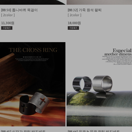
[BB.50] 톱니바퀴 목걸이
[BB.32] 가죽 원석 팔찌
[ 2color ]
[ 2color ]
11,300원
18,000원
[BB.65] 십자가 컷팅 반지세트
[BB.66] 유광 & 무광 컷팅 반지세트