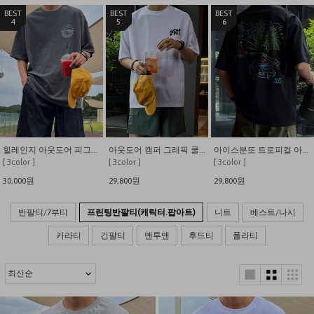
4
5
6
힐레인지 아웃도어 피그먼트 반팔 티셔츠
아웃도어 캠퍼 그래픽 쿨링 분또 반팔티
아이스분또 트로피컬 아일랜드 네온 프린팅 티셔츠
[ 3color ]
[ 3color ]
[ 3color ]
30,000원
29,800원
29,800원
반팔티/7부티
프린팅반팔티(캐릭터.팝아트)
니트
베스트/나시
카라티
긴팔티
맨투맨
후드티
폴라티