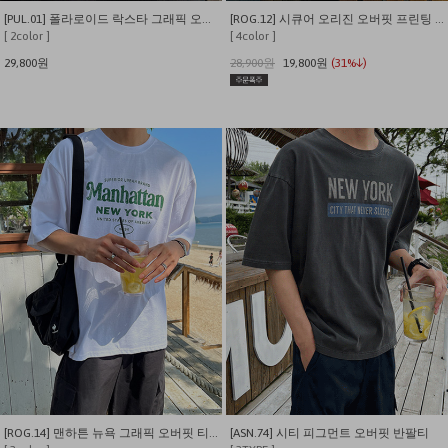
[PUL.01] 폴라로이드 락스타 그래픽 오버핏 반팔티
[ROG.12] 시큐어 오리진 오버핏 프린팅 반팔티
[ 2color ]
[ 4color ]
29,800원
28,900원
19,800원
(31%↓)
[ROG.14] 맨하튼 뉴욕 그래픽 오버핏 티셔츠
[ASN.74] 시티 피그먼트 오버핏 반팔티