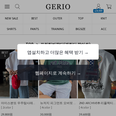
+24,500
NEW SALE
BEST
OUTER
TOP
KNIT
SHIRTS
PANTS
TRAINING
BIGSIZE
ACC
>
TOP
프린팅반팔티(캐릭터.팝아트)
앱설치하고 더많은 혜택 받기 →
1
2
3
웹페이지로 계속하기 →
아이스분또 우주탐사래빗 반팔티 (짱귀여움)
뉴저지 피그먼트 오버핏 반팔티
2ND ARCHIVE® 리플렉티브 베어 오버핏 반팔 티셔츠
[ 2color ]
[ 4color ]
[ 4color ]
29,800원
30,000원
39,600원