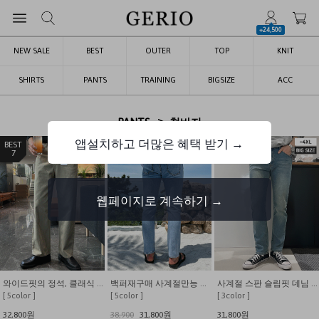
+24,500
NEW SALE
BEST
OUTER
TOP
KNIT
SHIRTS
PANTS
TRAINING
BIGSIZE
ACC
>
PANTS
청바지
앱설치하고 더많은 혜택 받기 →
9
1
2
웹페이지로 계속하기 →
백퍼재구매 사계절만능 히든밴딩 스트레이트 슈퍼스판 데님팬츠
사계절 스판 슬림핏 데님 팬츠
숏/기본 무게는 덜어내고 시원함만 남긴 쿨링 밴딩 데님
[ 3color ]
[ 3color ]
[ 3color ]
800원
31,800원
39,800
29,800원
38,000
23,