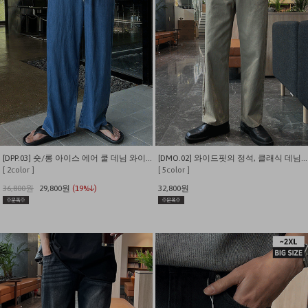
[DPP.03] 숏/롱 아이스 에어 쿨 데님 와이드 밴딩 팬츠
[DMO.02] 와이드핏의 정석, 클래식 데님팬츠
[ 2color ]
[ 5color ]
36,800원
29,800원
(19%↓)
32,800원