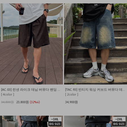
[AC.03] 린넨 라이크 데님 버뮤다 밴딩 팬츠
[TAC.93] 빈티지 워싱 커브드 버뮤다 데님 팬츠
[ 4color ]
[ 2color ]
34,800원
23,800원
(32%↓)
34,900원