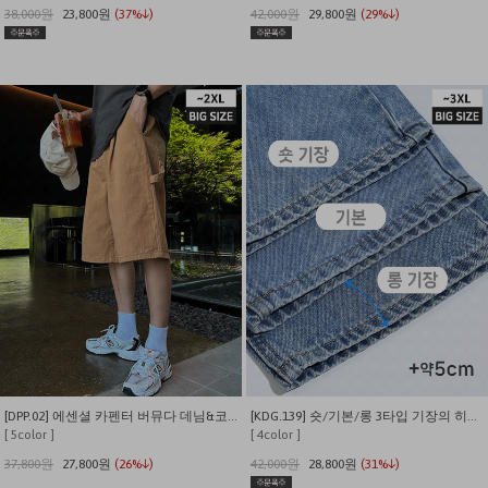
38,000원
23,800원
(37%↓)
42,000원
29,800원
(29%↓)
[DPP.02] 에센셜 카펜터 버뮤다 데님&코튼 하프팬츠
[KDG.139] 숏/기본/롱 3타입 기장의 히든밴딩 와이드 무파진
[ 5color ]
[ 4color ]
37,800원
27,800원
(26%↓)
42,000원
28,800원
(31%↓)