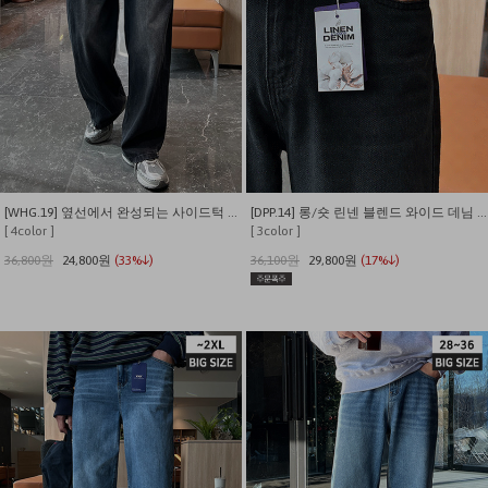
[WHG.19] 옆선에서 완성되는 사이드턱 와이드 데님 팬츠
[DPP.14] 롱/숏 린넨 블렌드 와이드 데님 팬츠
[ 4color ]
[ 3color ]
36,800원
24,800원
(33%↓)
36,100원
29,800원
(17%↓)