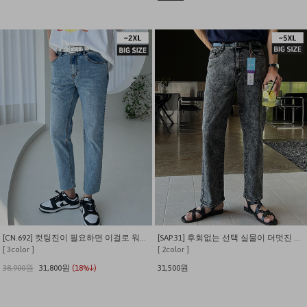
[CN.692] 컷팅진이 필요하면 이걸로 워싱 데님 스판팬츠
[SAP.31] 후회없는 선택 실물이 더멋진 스톤워싱 스트레이트 스판데님
[ 3color ]
[ 2color ]
38,900원
31,800원
(18%↓)
31,500원