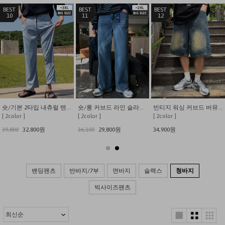
12
4
5
숏/롱 커브드 라인 슬라브 와이드 데님 팬츠
빈티지 워싱 커브드 버뮤다 데님 팬츠
6color YKK지퍼 히든밴딩 워싱스판 데님팬츠
[ 2color ]
[ 6color ]
[ 4color ]
800원
34,900원
35,800원
34,000원
밴딩팬츠
반바지/7부
면바지
슬랙스
청바지
빅사이즈팬츠