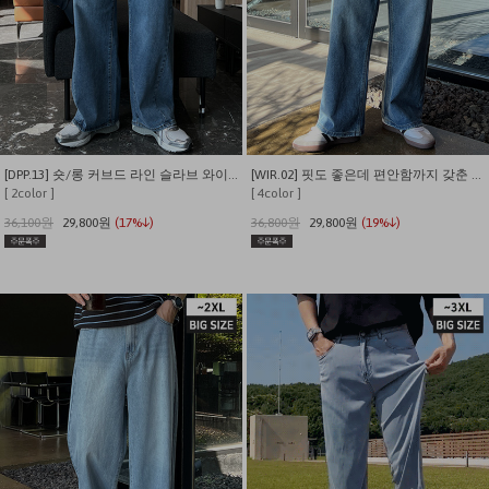
[DPP.13] 숏/롱 커브드 라인 슬라브 와이드 데님 팬츠
[WIR.02] 핏도 좋은데 편안함까지 갖춘 뒷밴딩 와이드 데님팬츠
[ 2color ]
[ 4color ]
36,100원
29,800원
(17%↓)
36,800원
29,800원
(19%↓)