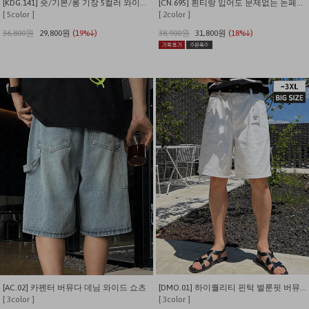
[KDG.141] 숏/기본/롱 기장 5컬러 와이드밴딩 스판 데님
[CN.695] 흰티랑 입어도 문제없는 논페이드 일자핏 생지 데님팬츠
[ 5color ]
[ 2color ]
36,800원
29,800원
(19%↓)
38,900원
31,800원
(18%↓)
[AC.02] 카펜터 버뮤다 데님 와이드 쇼츠
[DMO.01] 하이퀄리티 핀턱 벌룬핏 버뮤다 데님 반바지
[ 3color ]
[ 3color ]