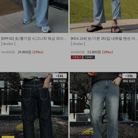
[DPP.01] 숏/롱기장 시그니처 워싱 와이드 데님 팬츠
[KDG.134] 숏/기본 2타입 내츄럴 텐션 아이스쿨링 썸머 데님팬츠
[ 4color ]
[ 2color ]
36,800원
29,800원
(19%↓)
39,800원
32,800원
(18%↓)