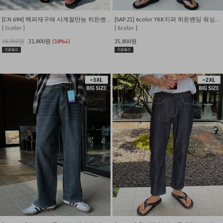
[CN.694] 백퍼재구매 사계절만능 히든밴딩 스트레이트 슈퍼스판 데님팬츠
[SAP.21] 6color YKK지퍼 히든밴딩 워싱스판 데님팬츠
[ 5color ]
[ 6color ]
38,900원
31,800원
(18%↓)
35,800원