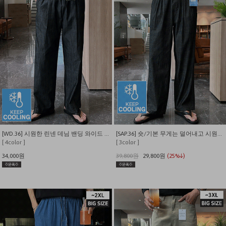
[WD.36] 시원한 린넨 데님 밴딩 와이드 팬츠
[SAP.36] 숏/기본 무게는 덜어내고 시원함만 남긴 쿨링 밴딩 데님
[ 4color ]
[ 3color ]
34,000원
39,800원
29,800원
(25%↓)