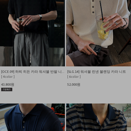
[OCE.09] 하찌 히든 카라 워셔블 반팔 니트
[SLG.14] 워셔블 린넨 블렌딩 카라 니트
[ 4color ]
[ 6color ]
43,800원
52,000원