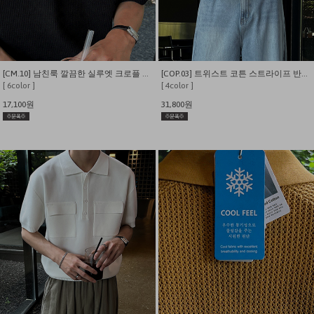
[CM.10] 남친룩 깔끔한 실루엣 크로플 패턴 카라 반팔
[COP.03] 트위스트 코튼 스트라이프 반팔 니트 카라
[ 6color ]
[ 4color ]
17,100원
31,800원