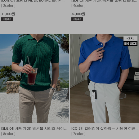
[LOG.07] 프랑스 FIL DE BONNE 프리미엄 워셔블 스트라이프 카라니트
[SLG.03] 세탁기OK 워셔블 쿨링 스트레치 반집업 하찌 카라 반팔니트
[ 2color ]
[ 9color ]
31,000원
36,000원
[SLG.04] 세탁기OK 워셔블 시리즈 케이블 패턴 쿨링 오픈카라 니트
[CO.29] 컬러감이 살아있는 시원한 여름 카라 반팔 니트티
[ 8color ]
[ 7color ]