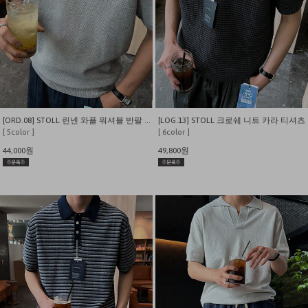
[ORD.08] STOLL 린넨 와플 워셔블 반팔 카라 니트
[LOG.13] STOLL 크로쉐 니트 카라 티셔츠
[ 5color ]
[ 6color ]
44,000원
49,800원