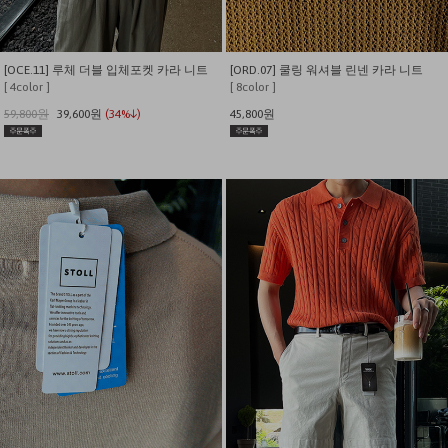
[OCE.11] 루체 더블 입체포켓 카라 니트
[ORD.07] 쿨링 워셔블 린넨 카라 니트
[ 4color ]
[ 8color ]
59,800원
39,600원
(34%↓)
45,800원