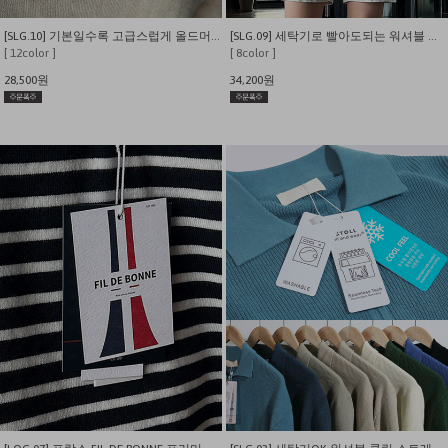
[SLG.10] 기본일수록 고급스럽게 올드머니 버튼카라 린넨 니트
[SLG.09] 세탁기로 빨아도되는 워셔블 케이블 꽈배기 카라 니트
[ 12color ]
[ 8color ]
28,500원
34,200원