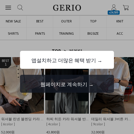
+24,500
NEW SALE
BEST
OUTER
TOP
KNIT
SHIRTS
PANTS
TRAINING
BIGSIZE
ACC
>
TOP
카라티
앱설치하고 더많은 혜택 받기 →
1
2
3
웹페이지로 계속하기 →
워셔블 린넨 블렌딩 카라 니트
하찌 히든 카라 워셔블 반팔 니트
데일리 워셔블 3버튼 카라 반팔 니트
[ 6color ]
[ 4color ]
[ 9color ]
52,000원
43,800원
32,000원