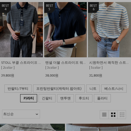
4
5
6
STOLL 부클 스트라이프 카라 니트
텐셀 더블 스트라이프 워셔블 카라 반팔 니트
시원하면서 쾌적한 스트라이프 카라 반팔 니트 티셔츠
[ 2color ]
[ 3color ]
[ 5color ]
39,800원
38,000원
31,800원
반팔티/7부티
프린팅반팔티(캐릭터.팝아트)
니트
베스트/나시
카라티
긴팔티
맨투맨
후드티
폴라티