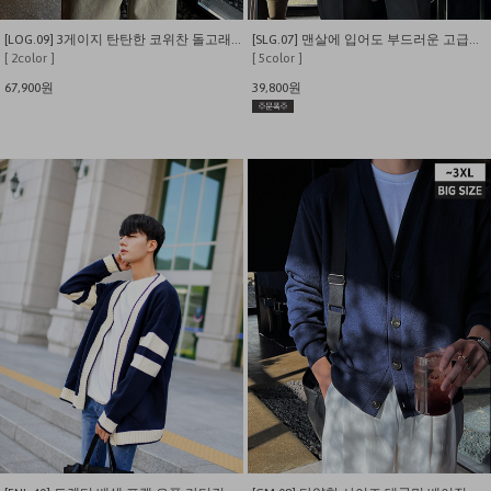
[LOG.09] 3게이지 탄탄한 코위찬 돌고래 니트 집업
[SLG.07] 맨살에 입어도 부드러운 고급스런 입체 사선케이블 가디건
[ 2color ]
[ 5color ]
67,900원
39,800원