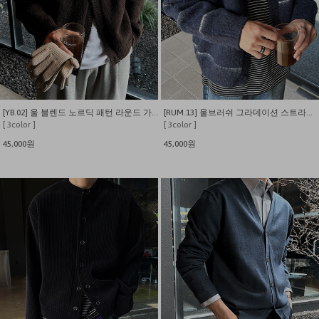
[YB.02] 울 블렌드 노르딕 패턴 라운드 가디건
[RUM.13] 울브러쉬 그라데이션 스트라이프 크루 가디건
[ 3color ]
[ 3color ]
45,000원
45,000원