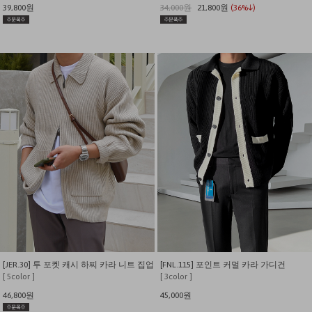
39,800원
34,000원
21,800원
(36%↓)
[JER.30] 투 포켓 캐시 하찌 카라 니트 집업
[FNL.115] 포인트 커멀 카라 가디건
[ 5color ]
[ 3color ]
46,800원
45,000원