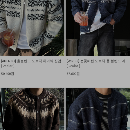
[ADEN.03] 울블렌드 노르딕 하이넥 집업 가디건
[WIZ.02] 눈꽃패턴 노르딕 울 블렌드 라운드 가디건
[ 2color ]
[ 2color ]
50,400원
57,600원