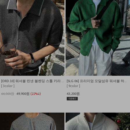
[ORD.10] 워셔블 린넨 블렌딩 스톨 카라 가디건
[SLG.06] 프리미엄 모달섬유 워셔블 하찌 카라 니트 가디건
[ 3color ]
[ 9color ]
64,000원
49,900원
(22%↓)
43,200원