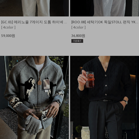
[GC.01] 메리노울 7게이지 도톰 하이넥 집업 니트
[ROO.08] 세탁기OK 독일STOLL 편직 YKK지퍼 투웨이 케이블 니트집업
[ 4color ]
[ 4color ]
59,000원
36,800원