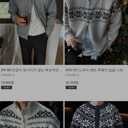
[PB.98] 모양이 망가지지 않는 독보적인 핏감 도톰 니트 자켓 가디건
[WEI.05] 노르딕 패턴 투웨이 집업 니트
[ 4color ]
[ 3color ]
39,800원
43,200원