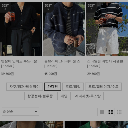
4
5
6
맨살에 입어도 부드러운 고급스런 입체 사선케이블 가디건
울브러쉬 그라데이션 스트라이프 크루 가디건
스타일링 마법사 시원한 부클 반팔 단가라 가디건
[ 5color ]
[ 3color ]
[ 5color ]
39,800원
45,000원
29,800원
자켓/점퍼/바람막이
가디건
후드/집업
코트/블레이져/수트
항공점퍼/블루종
패딩
레더자켓/무스탕