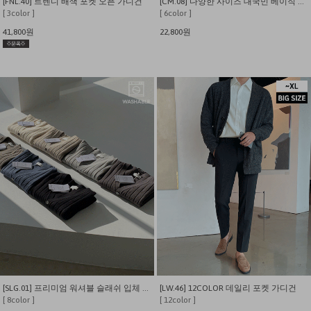
[FNL.40] 트렌디 배색 포켓 오픈 가디건
[CM.08] 다양한 사이즈 대국민 베이직 에센셜 가디건
[ 3color ]
[ 6color ]
41,800원
22,800원
[SLG.01] 프리미엄 워셔블 슬래쉬 입체 패턴 가디건
[LW.46] 12COLOR 데일리 포켓 가디건
[ 8color ]
[ 12color ]