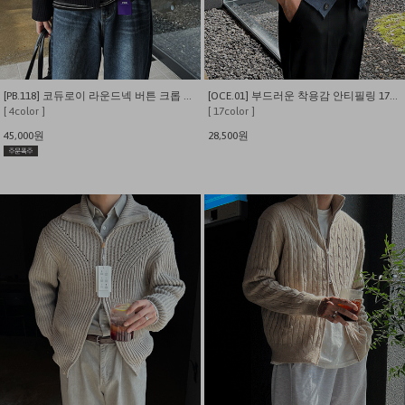
[PB.118] 코듀로이 라운드넥 버튼 크롭 가디건
[OCE.01] 부드러운 착용감 안티필링 17컬러 비스코스 브이넥 가디건
[ 4color ]
[ 17color ]
45,000원
28,500원