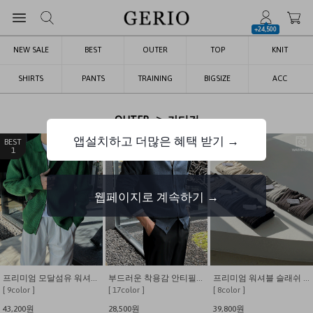
+24,500
NEW SALE
BEST
OUTER
TOP
KNIT
SHIRTS
PANTS
TRAINING
BIGSIZE
ACC
>
OUTER
가디건
앱설치하고 더많은 혜택 받기 →
1
2
3
웹페이지로 계속하기 →
프리미엄 모달섬유 워셔블 하찌 카라 니트 가디건
부드러운 착용감 안티필링 17컬러 비스코스 브이넥 가디건
프리미엄 워셔블 슬래쉬 입체 패턴 가디건
[ 9color ]
[ 17color ]
[ 8color ]
43,200원
28,500원
39,800원