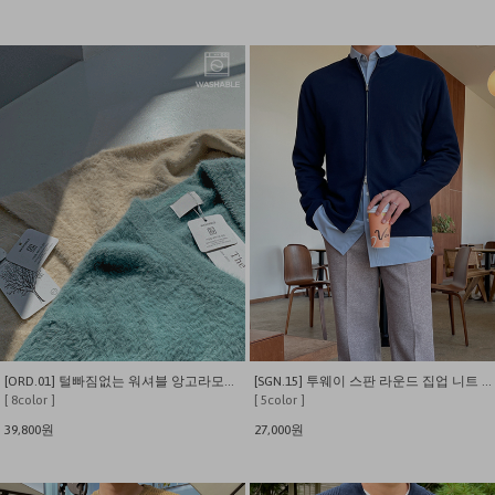
[ORD.01] 털빠짐없는 워셔블 앙고라모헤어 비스코스 니트 가디건
[SGN.15] 투웨이 스판 라운드 집업 니트 가디건
[ 8color ]
[ 5color ]
39,800원
27,000원