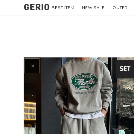
BEST ITEM
NEW SALE
OUTER
1st