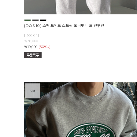
[DOS.10] 소매 포인트 스트링 오버핏 니트 맨투맨
[ 3color ]
￦38,000
(50%↓)
￦19,000
7st