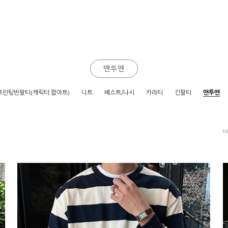
맨투맨
프린팅반팔티(캐릭터.팝아트)
니트
베스트/나시
카라티
긴팔티
맨투맨
N