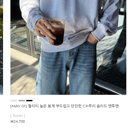
[MAY.01] 퀄리티 높은 봉제 부드럽고 탄탄한 CP쭈리 솔리드 맨투맨
[ 3color ]
￦24,700