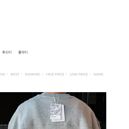
후드티
폴라티
EW
BEST
RANKING
HIGE PRICE
LOW PRICE
NAME