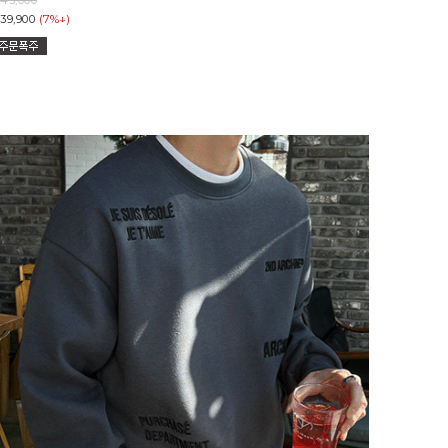
(7%↓)
39,900