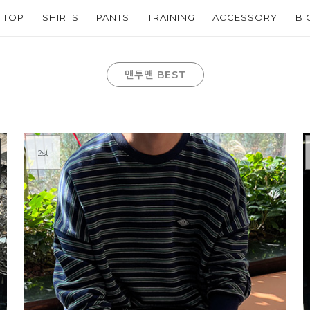
TOP
SHIRTS
PANTS
TRAINING
ACCESSORY
BI
맨투맨 BEST
2st