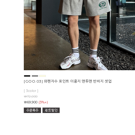
[GOO.03] 와펜자수 포인트 이중지 맨투맨 반바지 셋업
[ 3color ]
￦72,000
(3%↓)
￦69,900