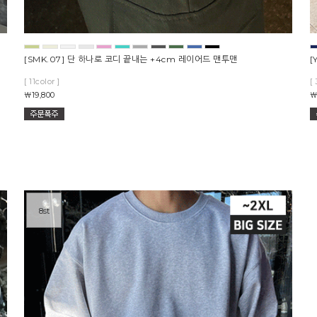
[SMK.07] 단 하나로 코디 끝내는 +4cm 레이어드 맨투맨
[
[ 11color ]
[ 
￦19,800
￦
8st