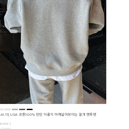
LAI.11] USA 코튼100% 탄탄 이중지 어깨넓어보이는 절개 맨투맨
5color ]
43,000