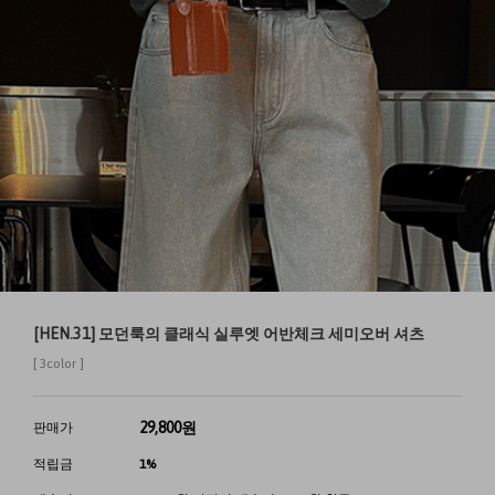
[HEN.31] 모던룩의 클래식 실루엣 어반체크 세미오버 셔츠
[ 3color ]
29,800
원
판매가
적립금
1%