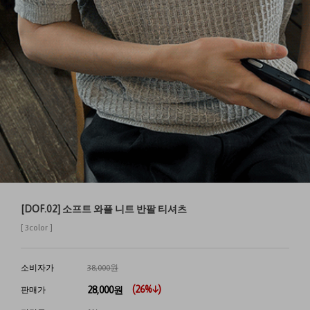
[DOF.02] 소프트 와플 니트 반팔 티셔츠
[ 3color ]
소비자가
38,000원
(
26
%↓)
28,000
원
판매가