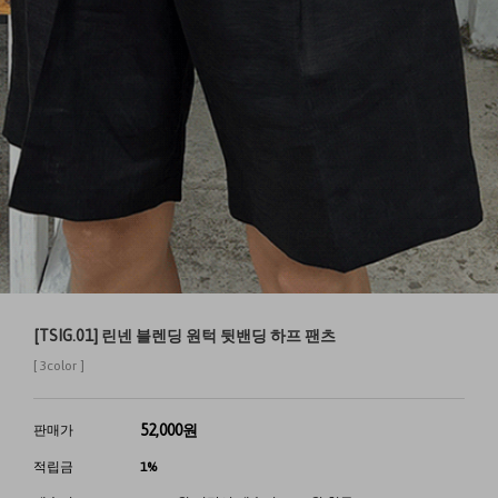
[TSIG.01] 린넨 블렌딩 원턱 뒷밴딩 하프 팬츠
[ 3color ]
52,000
원
판매가
적립금
1%