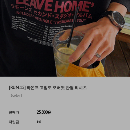
[RUM.15] 라몬즈 고밀도 오버핏 반팔 티셔츠
[ 2color ]
25,800
원
판매가
적립금
1%