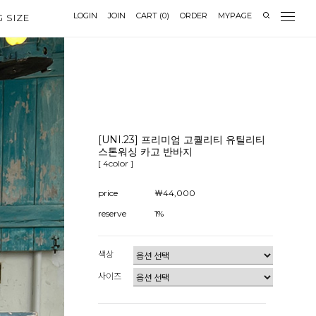
LOGIN
JOIN
CART
(
0
)
ORDER
MYPAGE
G SIZE
[UNI.23] 프리미엄 고퀄리티 유틸리티
스톤워싱 카고 반바지
[ 4color ]
price
￦44,000
reserve
1%
색상
사이즈