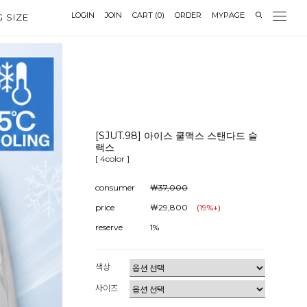
LOGIN
JOIN
CART
(
0
)
ORDER
MYPAGE
G SIZE
[SJUT.98] 아이스 쿨맥스 스탠다드 슬
랙스
[ 4color ]
consumer
￦37,000
price
￦29,800
(
19
%↓)
reserve
1%
색상
사이즈