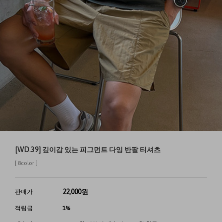
[WD.39] 깊이감 있는 피그먼트 다잉 반팔 티셔츠
[ 8color ]
22,000
원
판매가
적립금
1%