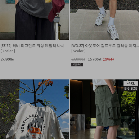
[EZ.72] 헤비 피그먼트 워싱 데일리 나시
[WD.27] 아웃도어 캠프무드 컬러풀 이지 쇼츠
[ 7color ]
[ 5color ]
27,800원
23,800원
16,900원
(29%↓)