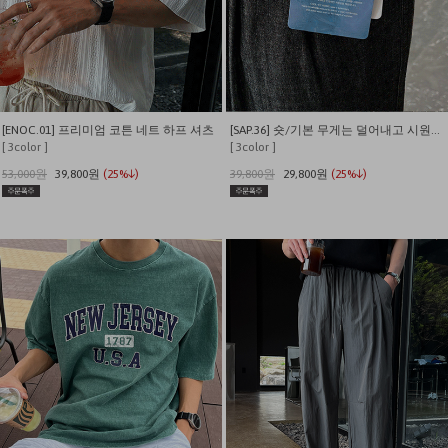
[ENOC.01] 프리미엄 코튼 네트 하프 셔츠
[SAP.36] 숏/기본 무게는 덜어내고 시원함만 남긴 쿨링 밴딩 데님
[ 3color ]
[ 3color ]
53,000원
39,800원
(25%↓)
39,800원
29,800원
(25%↓)