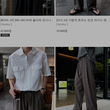
[BOWL.07] 2ND ARCHIVE 플라워 전사나염 오버핏 반팔티
[OCE.16] 가볍게 흐르는 린넨 와이드 밴딩 팬츠
[ 4color ]
[ 4color ]
43,800원
39,800원