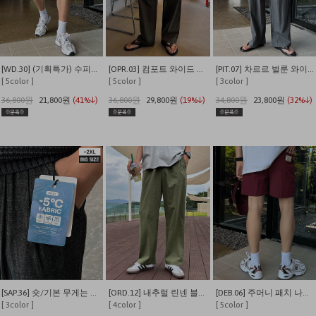
[WD.30] (기획특가) 수피마 피그먼트 버뮤다 와이드 쇼츠
[OPR.03] 컴포트 와이드 투턱 밴딩 팬츠
[PIT.07] 차르르 벌룬 와이드 밴딩팬츠
[ 5color ]
[ 5color ]
[ 3color ]
36,800원
21,800원
(41%↓)
36,800원
29,800원
(19%↓)
34,800원
23,800원
(32%↓)
[SAP.36] 숏/기본 무게는 덜어내고 시원함만 남긴 쿨링 밴딩 데님
[ORD.12] 내추럴 린넨 블렌딩 밴딩 와이드 팬츠
[DEB.06] 주머니 패치 나일론 이지 밴딩 반바지
[ 3color ]
[ 4color ]
[ 5color ]