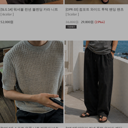
[SLG.14] 워셔블 린넨 블렌딩 카라 니트
[OPR.03] 컴포트 와이드 투턱 밴딩 팬츠
[ 6color ]
[ 5color ]
52,000원
36,800원
29,800원
(19%↓)