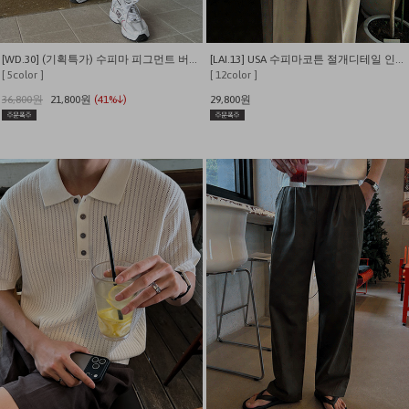
[WD.30] (기획특가) 수피마 피그먼트 버뮤다 와이드 쇼츠
[LAI.13] USA 수피마코튼 절개디테일 인생 반팔티
[ 5color ]
[ 12color ]
36,800원
21,800원
(41%↓)
29,800원