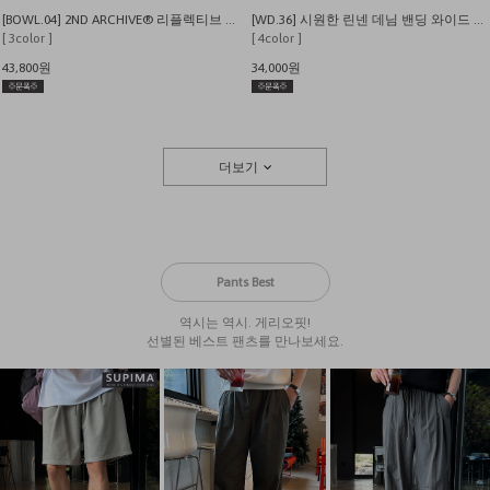
[BOWL.04] 2ND ARCHIVE® 리플렉티브 레터링베어 오버핏 반팔 티셔츠
[WD.36] 시원한 린넨 데님 밴딩 와이드 팬츠
[ 3color ]
[ 4color ]
43,800원
34,000원
더보기
Pants Best
역시는 역시. 게리오핏!
선별된 베스트 팬츠를 만나보세요.