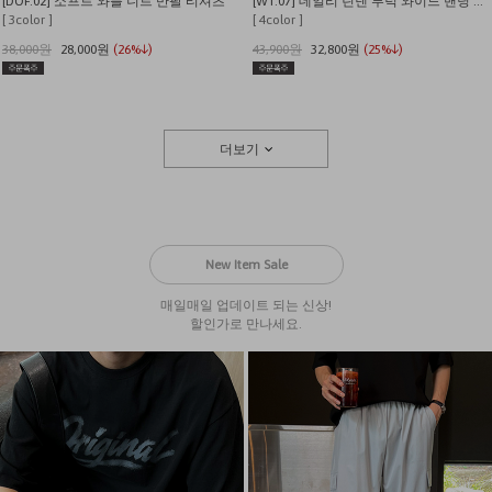
[DOF.02] 소프트 와플 니트 반팔 티셔츠
[WT.07] 데일리 린넨 투턱 와이드 밴딩 팬츠
[ 3color ]
[ 4color ]
38,000원
28,000원
(26%↓)
43,900원
32,800원
(25%↓)
더보기
New Item Sale
매일매일 업데이트 되는 신상!
할인가로 만나세요.