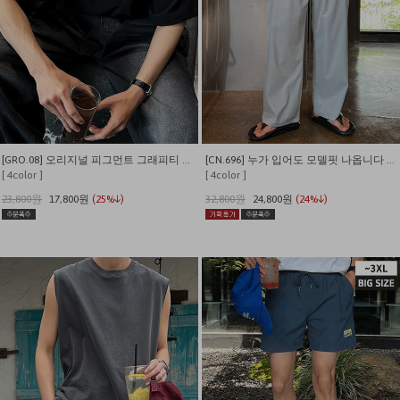
[GRO.08] 오리지널 피그먼트 그래피티 티셔츠
[CN.696] 누가 입어도 모델핏 나옵니다 나일론 카고 밴딩 와이드팬츠
[ 4color ]
[ 4color ]
23,800원
17,800원
(25%↓)
32,800원
24,800원
(24%↓)