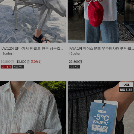
[LW.120] 잘나가서 반팔도 만든 냉동같은 시원함 쫀쫀와플 반팔 티셔츠
[ANA.19] 아이스분또 우주탐사래빗 반팔티 (짱귀여움)
[ 8color ]
[ 2color ]
19,800원
13,800원
(30%↓)
29,800원