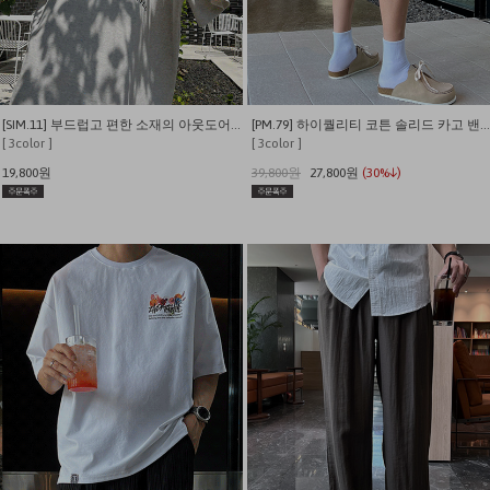
[SIM.11] 부드럽고 편한 소재의 아웃도어 캠퍼 반팔티
[PM.79] 하이퀄리티 코튼 솔리드 카고 밴딩 내추럴핏 반바지
[ 3color ]
[ 3color ]
19,800원
39,800원
27,800원
(30%↓)