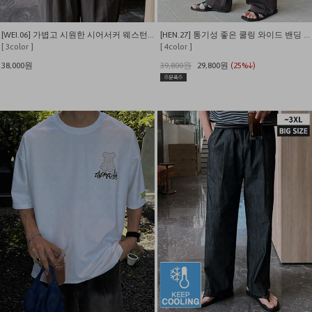
[WEI.06] 가볍고 시원한 시어서커 웨스턴 반팔 셔츠
[HEN.27] 통기성 좋은 쿨링 와이드 밴딩 슬랙스
[ 3color ]
[ 4color ]
38,000원
39,800원
29,800원
(25%↓)