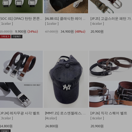
[SOC.01] (3PAC) 탄탄 쫀쫀 발이 편안한 쿠셔닝 사계절 데일리양말
[ALBB.01] 클래식한 레더 크로스 보스턴백
[JP.25] 고
[ 1color ]
[ 1color ]
[ 6color ]
15,000원
9,900원
(34%↓)
67,000원
34,900원
(48%↓)
20,900원
[JP.24] 레자무광 사각 벨트
[MMT.21] 로스엔젤레스, 뉴욕 워싱 캡
[JP.26] 직각 스퀘어 벨트
[ 3color ]
[4color]
[ 6color ]
14,800원
24,800원
20,900원