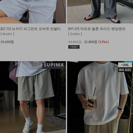
[EZ.73] 뉴저지 피그먼트 오버핏 반팔티
[PIT.07] 차르르 벌룬 와이드 밴딩팬츠
[ 4color ]
[ 3color ]
30,000원
34,800원
23,800원
(32%↓)