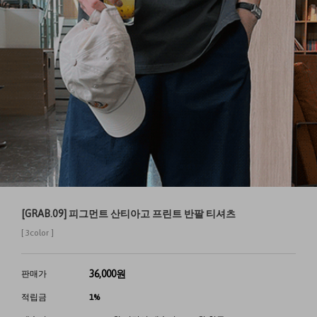
[GRAB.09] 피그먼트 산티아고 프린트 반팔 티셔츠
[ 3color ]
36,000
원
판매가
적립금
1%