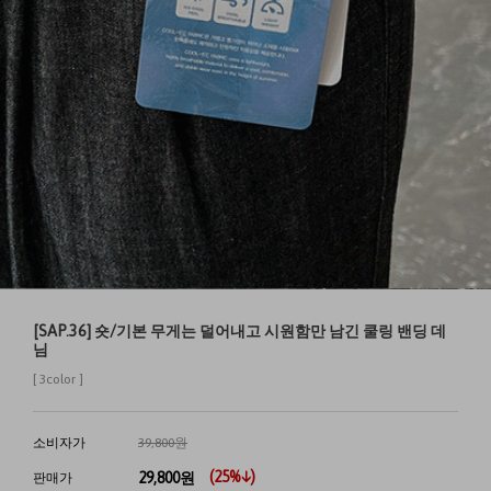
[SAP.36] 숏/기본 무게는 덜어내고 시원함만 남긴 쿨링 밴딩 데
님
[ 3color ]
소비자가
39,800원
(
25
%↓)
29,800
원
판매가