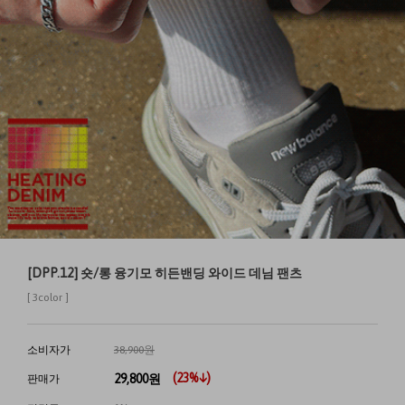
[DPP.12] 숏/롱 융기모 히든밴딩 와이드 데님 팬츠
[ 3color ]
소비자가
38,900원
(
23
%↓)
29,800
원
판매가