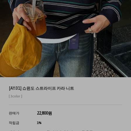
[AY.01] 쇼윈도 스트라이프 카라 니트
[ 3color ]
22,800
원
판매가
적립금
1%