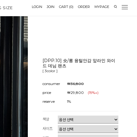
LOGIN
JOIN
CART
(
0
)
ORDER
MYPAGE
G SIZE
[DPP.10] 숏/롱 융털안감 앞라인 와이
드 데님 팬츠
[ 3color ]
consumer
￦36,800
price
￦29,800
(
19
%↓)
reserve
1%
색상
사이즈