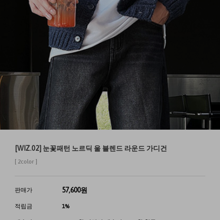
[WIZ.02] 눈꽃패턴 노르딕 울 블렌드 라운드 가디건
[ 2color ]
57,600
원
판매가
적립금
1%