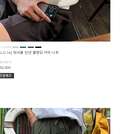
SLG.14] 워셔블 린넨 블렌딩 카라 니트
6color ]
52,000