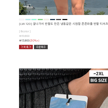
[LW.120] 잘나가서 반팔도 만든 냉동같은 시원함 쫀쫀와플 반팔 티셔
[ 8color ]
￦19,800
(30%↓)
￦13,800