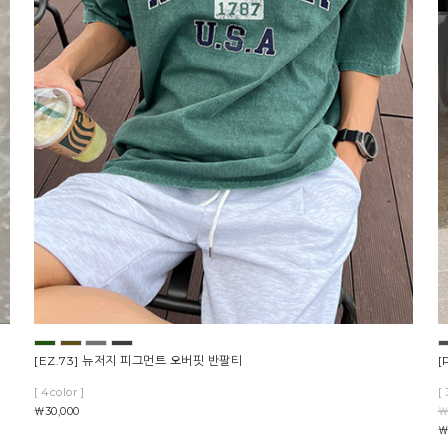
[EZ.73] 뉴저지 피그먼트 오버핏 반팔티
[
[ 4color ]
[ 
￦30,000
￦
￦