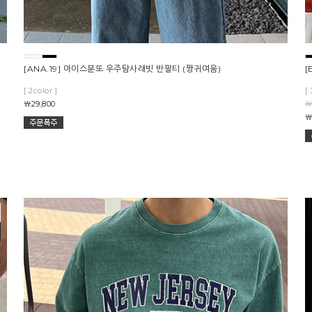
츠
[ANA.19] 아이스분또 우주탐사래빗 반팔티 (짱귀여움)
[
[ 2color ]
[ 
￦29,800
￦
￦