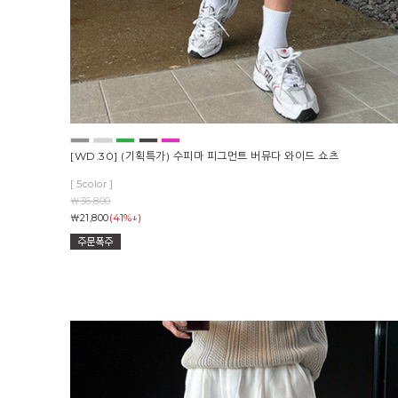
[WD.30] (기획특가) 수피마 피그먼트 버뮤다 와이드 쇼츠
[ 5color ]
￦36,800
(41%↓)
￦21,800