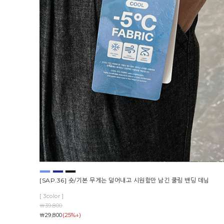
[SAP.36] 숏/기본 무게는 덜어내고 시원함만 남긴 쿨링 밴딩 데님
[ 3color ]
￦39,800
(25%↓)
￦29,800