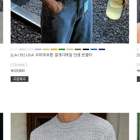
[LAI.13] USA 수피마코튼 절개디테일 인생 반팔티
[
[ 12color ]
[ 
￦29,800
￦