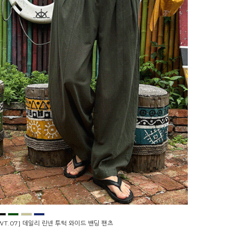
WT.07] 데일리 린넨 투턱 와이드 밴딩 팬츠