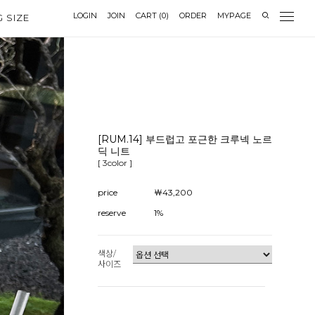
LOGIN
JOIN
CART
(
0
)
ORDER
MYPAGE
G SIZE
[RUM.14] 부드럽고 포근한 크루넥 노르
딕 니트
[ 3color ]
price
￦43,200
reserve
1%
색상/
사이즈