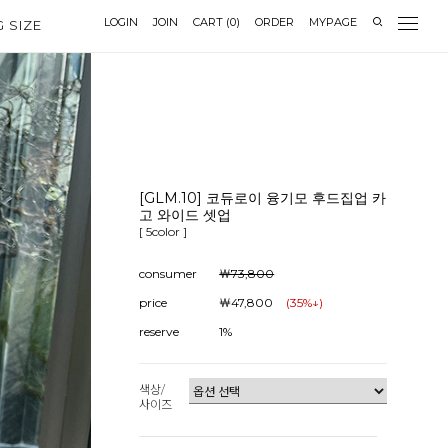
LOGIN
JOIN
CART
(
0
)
ORDER
MYPAGE
G SIZE
[GLM.10] 코듀로이 융기모 후드집업 카
고 와이드 셋업
[ 5color ]
consumer
￦73,800
price
￦47,800
(
35
%↓)
reserve
1%
색상/
사이즈