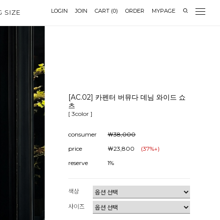
LOGIN
JOIN
CART
(
0
)
ORDER
MYPAGE
G SIZE
[AC.02] 카펜터 버뮤다 데님 와이드 쇼
츠
[ 3color ]
consumer
￦38,000
price
￦23,800
(
37
%↓)
reserve
1%
색상
사이즈