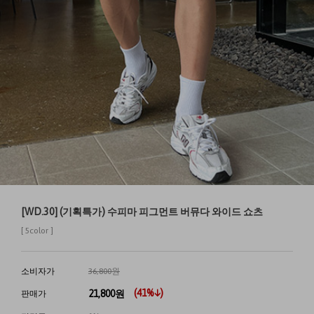
[WD.30] (기획특가) 수피마 피그먼트 버뮤다 와이드 쇼츠
[ 5color ]
소비자가
36,800원
(
41
%↓)
21,800
원
판매가