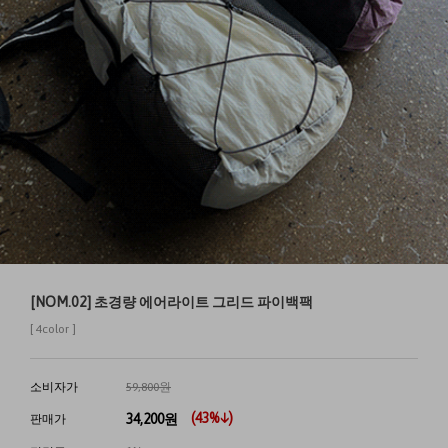
[NOM.02] 초경량 에어라이트 그리드 파이백팩
[ 4color ]
소비자가
59,800원
(
43
%↓)
34,200
원
판매가