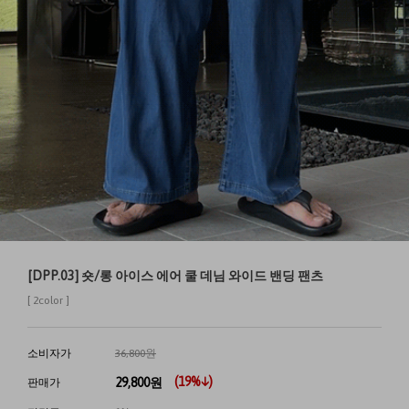
[DPP.03] 숏/롱 아이스 에어 쿨 데님 와이드 밴딩 팬츠
[ 2color ]
소비자가
36,800원
(
19
%↓)
29,800
원
판매가