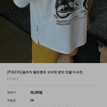
[PL82.01] 울트라 델린퀀트 오버핏 분또 반팔 티셔츠
[ 3color ]
36,100
원
판매가
적립금
1%