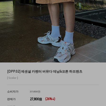
[DPP.02] 에센셜 카펜터 버뮤다 데님&코튼 하프팬츠
[ 5color ]
소비자가
37,800원
(
26
%↓)
27,800
원
판매가