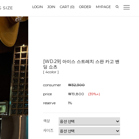
LOGIN
JOIN
CART
(
0
)
ORDER
MYPAGE
G SIZE
[WD.29] 아이스 스트레치 스판 카고 밴
딩 쇼츠
[ 4color ]
consumer
￦32,300
price
￦19,800
(
39
%↓)
reserve
1%
색상
사이즈