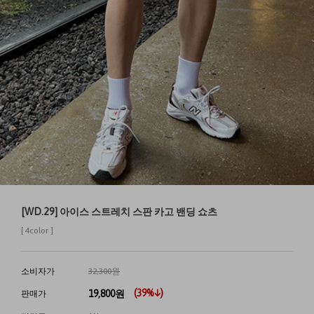
[WD.29] 아이스 스트레치 스판 카고 밴딩 쇼츠
[ 4color ]
소비자가
32,300원
(
39
%↓)
19,800
원
판매가