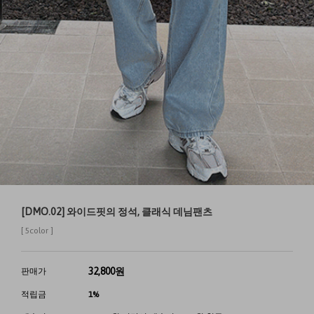
[DMO.02] 와이드핏의 정석, 클래식 데님팬츠
[ 5color ]
32,800
원
판매가
적립금
1%