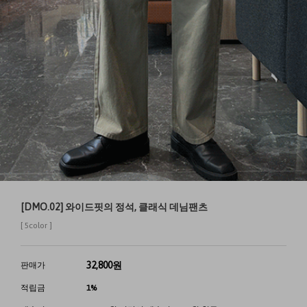
[DMO.02] 와이드핏의 정석, 클래식 데님팬츠
[ 5color ]
32,800
원
판매가
적립금
1%