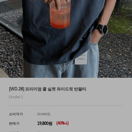
[WD.28] 프리미엄 쿨 실켓 와이드핏 반팔티
[ 5color ]
소비자가
33,000원
(
40
%↓)
19,800
원
판매가